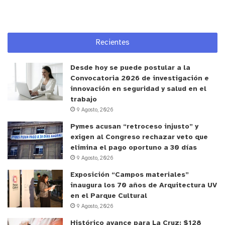
por USD$60 millones a un fondo de inversión
liderado por los ex-gerentes de Econsult, Juan
Sommer, y Citigroup, Patricio Baeza, según
Recientes
comunicó El Mercurio en esa época.
Desde hoy se puede postular a la
“Partimos la empresa con seis millones cada uno,
Convocatoria 2026 de investigación e
con tres personas y yo cuando entregue la
innovación en seguridad y salud en el
empresa, cuando la vendí tenía como 400
trabajo
9 Agosto, 2026
personas trabajando y 15 sucursales… Realmente
yo estaba loco, para mi fue un alivio venderla”,
Pymes acusan “retroceso injusto” y
exigen al Congreso rechazar veto que
declaró Rodrigo.
elimina el pago oportuno a 30 días
9 Agosto, 2026
Si quiere revisar la entrevista completa realizada
Exposición “Campos materiales”
por Francois Pouzet puedes verla acá:
inaugura los 70 años de Arquitectura UV
en el Parque Cultural
9 Agosto, 2026
Histórico avance para La Cruz: $128