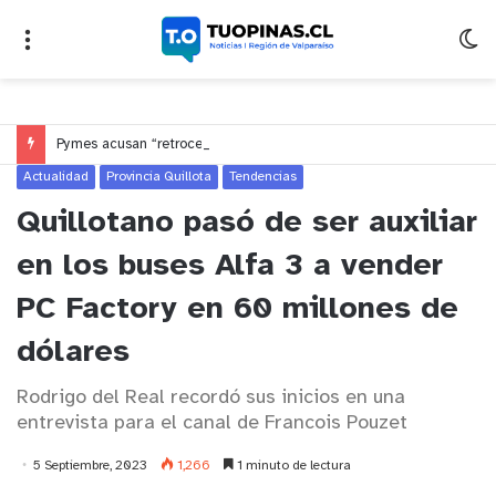
Pymes acusan “retroceso injusto” y exigen al Congreso rechazar veto que elimina el pago oportuno a 30 días
Actualidad
Provincia Quillota
Tendencias
Quillotano pasó de ser auxiliar
en los buses Alfa 3 a vender
PC Factory en 60 millones de
dólares
Rodrigo del Real recordó sus inicios en una
entrevista para el canal de Francois Pouzet
5 Septiembre, 2023
1,266
1 minuto de lectura