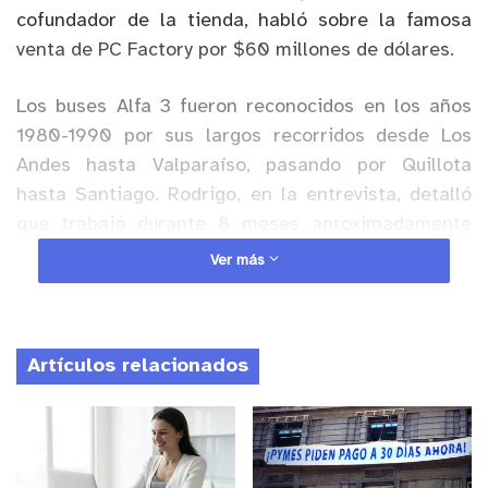
cofundador de la tienda, habló sobre la famosa
venta de PC Factory por $60 millones de dólares.
Los buses Alfa 3 fueron reconocidos en los años
1980-1990 por sus largos recorridos desde Los
Andes hasta Valparaíso, pasando por Quillota
hasta Santiago. Rodrigo, en la entrevista, detalló
que trabajó durante 8 meses aproximadamente
entre su segunda y tercera carrera universitaria
Ver más
con el fin de recaudar fondos.
Anuncio Patrocinado
Artículos relacionados
“Realmente llegué a la garita de los Alfa 3 a pedir
pega y me la conseguí. Me tuvieron limpiando
oficinas durante varias semanas hasta que
finalmente me subieron a un bus, y después ya