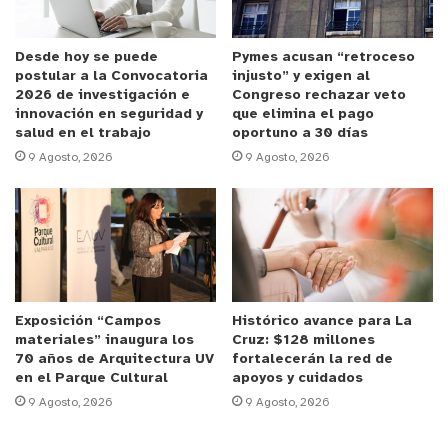
estaba 30 días arriba de un bus y descansaba 7
días… Más o menos así funcionaba, no reniego eso
porque fue una enseñanza”, expresó el ex dueño de
Desde hoy se puede
Pymes acusan “retroceso
postular a la Convocatoria
injusto” y exigen al
PC Factory.
2026 de investigación e
Congreso rechazar veto
innovación en seguridad y
que elimina el pago
salud en el trabajo
oportuno a 30 días
Además, el cofundador de PC Factory sinceró que
9 Agosto, 2026
9 Agosto, 2026
“realmente era una pega súper pesada, y a veces
las máquinas estaban hediondas y vomitadas”.
Debido a su constancia y su visión de negocio,
Rodrigo fue pionero en la venta de artículos
tecnológicos, donde con un modelo de armado de
Exposición “Campos
Histórico avance para La
PCs a pedido del cliente y negocios basado en la
materiales” inaugura los
Cruz: $128 millones
venta por internet, PC Factory se convirtió en el
70 años de Arquitectura UV
fortalecerán la red de
principal retail tecnológico.
en el Parque Cultural
apoyos y cuidados
9 Agosto, 2026
9 Agosto, 2026
A principios del año 2012, PC Factory fue vendida