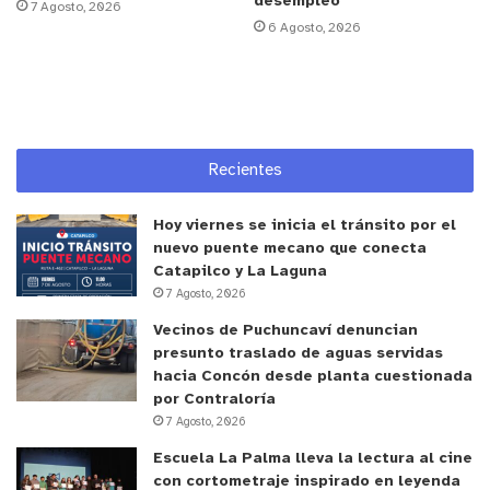
desempleo
7 Agosto, 2026
cuando la Unidad adquirió el primer equipo
6 Agosto, 2026
computacional a través de la Dra. Cecilia
Scheihing,
siempre se buscó ordenar y
sistematizar con tecnología de punta los registros
de
biopsias, ya que el archivo es fundamental para
mantener la trazabilidad y poder, de esta manera,
Recientes
realizar un seguimiento y tratamiento eficaz a la
Hoy viernes se inicia el tránsito por el
patología de
é
l o la paciente, quien, incluso, al
nuevo puente mecano que conecta
cabo de algunos años puede requerir dicho
Catapilco y La Laguna
material.
7 Agosto, 2026
Vecinos de Puchuncaví denuncian
Pacientes pueden ver resultados en
presunto traslado de aguas servidas
hacia Concón desde planta cuestionada
portal web
por Contraloría
7 Agosto, 2026
Además, de las mejoras en torno a la gestión y
trazabilidad de las biopsias, est
a
nueva
Escuela La Palma lleva la lectura al cine
con cortometraje inspirado en leyenda
herramienta informática pone a disposición del