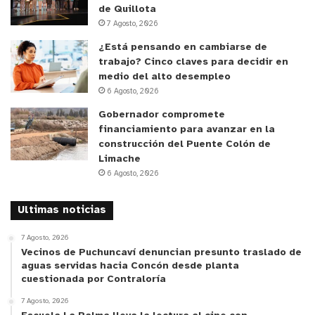
de Quillota
paciente
el resultado de manera inmediata; sin
7 Agosto, 2026
necesidad de tener que realizar la solicitud para,
¿Está pensando en cambiarse de
posteriormente, retirar dichos resultados de
trabajo? Cinco claves para decidir en
manera presencial en la Oficina de Partes
del
medio del alto desempleo
establecimiento
.
6 Agosto, 2026
Gobernador compromete
Esta nueva metodología, disponible desde fines de
financiamiento para avanzar en la
construcción del Puente Colón de
agosto, se realiza a través de un Portal de
Limache
Paciente, al que éste ingresa a través de su RUT y
6 Agosto, 2026
Clave Única, otorgando confidencialidad y
seguridad en el manejo de esta información
Ultimas noticias
personal, ampliando la entrega del resultado no
7 Agosto, 2026
sólo al médico tratante que solicitó el estudio,
Vecinos de Puchuncaví denuncian presunto traslado de
sino que al mismo paciente a través de un sistema
aguas servidas hacia Concón desde planta
fácil,
rápido,
sencillo y amigable.
cuestionada por Contraloría
7 Agosto, 2026