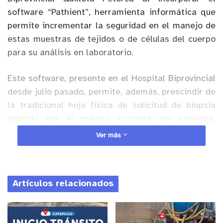
software “Pathient”, herramienta informática que
permite incrementar la seguridad en el manejo de
estas
muestra
s
de tejido
s
o de células del cuerpo
para su análisis en laboratorio
.
Este software, presente en el Hospital Biprovincial
desde julio pasado, permite, además, prescindir de
la tradicional hoja física de solicitud de biopsia
emitida por el médico tratante del paciente,
otorgando al sistema mayor confiabilidad y
Ver más
resguardo gracias a la adopción de este moderno
sistema.
Artículos relacionados
Anuncio Patrocinado
Así lo ratificó el Director del Hospital Biprovincial,
Haroldo Faúndez Romero, quien destacó que la