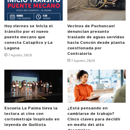
incorporación y apoyo de estos modernos sistemas
informáticos aportan a la labor clínica del recinto
y a la seguridad de sus usuarios y usuarias. “
Uno de
los aprendizajes que se generó en la pandemia es
Hoy viernes se inicia el
Vecinos de Puchuncaví
tránsito por el nuevo
denuncian presunto
el uso de las tecnologías de la información en
puente mecano que
traslado de aguas servidas
apoyo a nuestros pacientes. En ese contexto, el
conecta Catapilco y La
hacia Concón desde planta
Laguna
cuestionada por
Hospital, en su Unidad de Anatomía Patológica,
Contraloría
7 Agosto, 2026
instala esta plataforma que permite a nuestros
7 Agosto, 2026
usuarios tener acceso directo a los resultados de
sus exámenes, en particular de las biopsias que,
sin dudas, es un examen crítico para nuestros
usuarios. Creo que damos un avance importante al
poner a disposición información de este tipo para
nuestros usuarios”.
Escuela La Palma lleva la
¿Está pensando en
lectura al cine con
cambiarse de trabajo?
cortometraje inspirado en
Cinco claves para decidir
Cabe destacar que este era un antiguo anhelo de
leyenda de Quillota
en medio del alto
Anatomía Patológica, pues desde el año 1993,