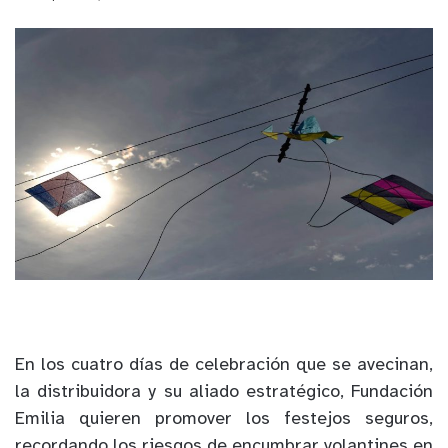
En los cuatro
días
de
celebración que se avecinan,
la distribuidora y su aliado estratégico, Fundación
Emilia quieren promover los
festejo
s
seguro
s
,
recordando
l
os
riesgos de
encumbrar volantines en