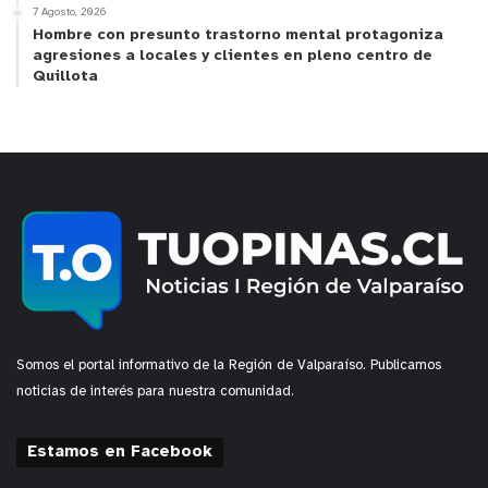
“Aprovechamos de informar que, tal como es
7 Agosto, 2026
habitual en esta época,
nuestra C
ompañía refuerza
Hombre con presunto trastorno mental protagoniza
agresiones a locales y clientes en pleno centro de
tanto el contingente de personal en terreno como
Quillota
los canales de atención, con el fin de mantener la
continuidad operacional y el contacto con los
clientes”
, agregó
Subgerente de Operación
Distribución de Chilquinta, Luis Sep
ú
l
veda.
y tú, ¿qué opinas?
Somos el portal informativo de la Región de Valparaíso. Publicamos
noticias de interés para nuestra comunidad.
Estamos en Facebook