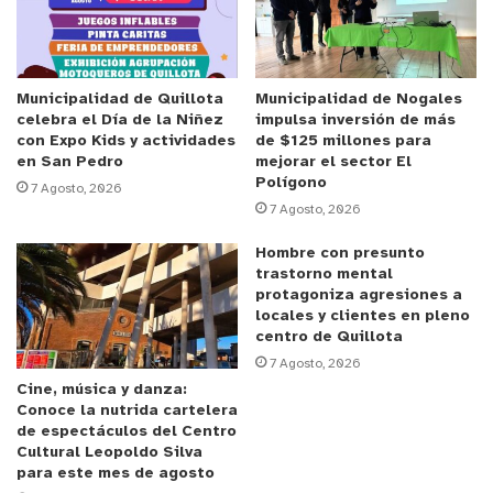
Chilquinta,
Luis Sepú
lveda.
Anuncio Patrocinado
Debido a lo anterior y con
el objetivo de velar por
Municipalidad de Quillota
Municipalidad de Nogales
celebra el Día de la Niñez
impulsa inversión de más
la integridad de las personas y de las
con Expo Kids y actividades
de $125 millones para
instalaciones,
en
las plataformas oficiales de
en San Pedro
mejorar el sector El
Polígono
Chilquinta, los clientes podr
á
n
revisar
mapa
s
que
7 Agosto, 2026
7 Agosto, 2026
detallan los
sectores seguros
para encumbrar
volantines
en la Región de Valparaíso,
con el
Hombre con presunto
trastorno mental
propósito de promover que se
practi
que
esta
protagoniza agresiones a
actividad
en espacios amplio
s
y sin riesgos de
locales y clientes en pleno
accidentes
.
centro de Quillota
7 Agosto, 2026
Cine, música y danza:
Conducción Segura
Conoce la nutrida cartelera
de espectáculos del Centro
En estas fechas de festejo, se espera la visita de
Cultural Leopoldo Silva
compatriotas que llegan a la Región de Valparaíso
para este mes de agosto