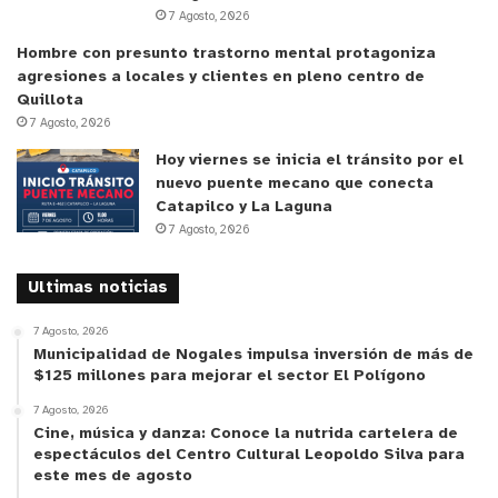
en la construcción de sociedades más tolerantes.
7 Agosto, 2026
Entender que quién bebe o consume drogas no
Hombre con presunto trastorno mental protagoniza
agresiones a locales y clientes en pleno centro de
conduce y tampoco lo hace a exceso de velocidad
Quillota
ni
hablando por celular
”
dijo la Presidenta de
7 Agosto, 2026
Fundación Emilia, Carolina Figueroa.
Hoy viernes se inicia el tránsito por el
nuevo puente mecano que conecta
En
2023
más de
148 mil
clientes de Chilquinta se
Catapilco y La Laguna
han visto afectados por
interrupciones de servicio
7 Agosto, 2026
por el daño a las instalaciones, lo que implica
inconvenientes para los vecinos y vecinas de los
Ultimas noticias
sectores afectados, debido a la pérdida temporal
7 Agosto, 2026
del suministro eléctrico, además de trabajos
Municipalidad de Nogales impulsa inversión de más de
ligados con el retiro y
reemplazo de los postes
$125 millones para mejorar el sector El Polígono
destruidos. Asimismo, pueden involucrar a clientes
7 Agosto, 2026
Cine, música y danza: Conoce la nutrida cartelera de
críticos, como electrodependientes, hospitales y
espectáculos del Centro Cultural Leopoldo Silva para
centros asistenciales.
este mes de agosto