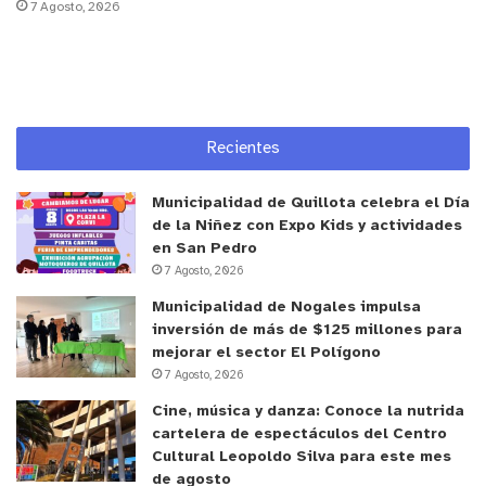
para disfrutar de las fondas y unos días de relajo.
7 Agosto, 2026
En este contexto,
Fundación Emilia y Chilquinta
reiteran su llamado a conducir con precaución y a
no manejar bajo los efectos del alcohol y las
drogas, ya que pueden ser causantes de siniestros
Recientes
viales, entre los cuales destacan los choques a
postes.
Municipalidad de Quillota celebra el Día
de la Niñez con Expo Kids y actividades
“
Desde Fundación Emilia y Chilquinta Queremos
en San Pedro
dejar de lado un poco la tristeza que generan los
7 Agosto, 2026
siniestros viales y lamentablemente los fallecidos
Municipalidad de Nogales impulsa
y pedirle a la gente que se una a un mensaje
inversión de más de $125 millones para
mejorar el sector El Polígono
preventivo y empático, empático no sólo con la
7 Agosto, 2026
vida propia, sino que también con los que
Cine, música y danza: Conoce la nutrida
comparten las vías diariamente junto a nosotros.
cartelera de espectáculos del Centro
Entender que la siniestralidad vial tiene factores
Cultural Leopoldo Silva para este mes
que son totalmente evitables, es un paso adelante
de agosto