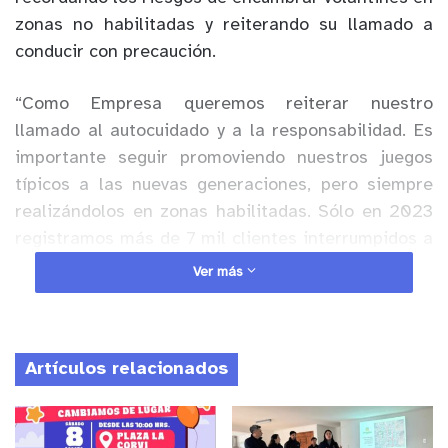
zonas
no habilitadas
y
reiterando
su llamado a
conducir con precaución.
“
Como Empresa queremos reiterar
nuestro
llamado a
l autocuidado y a
la respon
sabilidad. Es
importante seguir promoviendo nuestros juegos
típicos a las nuevas generaciones, pero siempre
realizándolos en zonas
habilitadas
.
Sólo en
2023
registramos más
de
7 mil
clientes
interru
mpidos a
causa de
volantines que intervienen en la red,
por
Ver más
lo que,
insistimos en que éstos sean
encumbrarlos
en zonas libres de infraestructura eléctrica, ya que
además de perjudicar la continuidad del
Artículos relacionados
suministro, pueden causar daños en la integridad
física de quienes intenten rescatarlos
”,
dijo el
Subgerente de Operación Distribución de