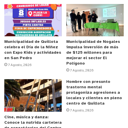
conjunto, de obras en espacios públicos que
beneficien a los miles de estudiantes y las
comunidades de la región”.
Anuncio Patrocinado
Por su parte, el rector de la PUCV, Nelson Vásquez,
Municipalidad de Quillota
Municipalidad de Nogales
celebra el Día de la Niñez
impulsa inversión de más
indicó que “para la Pontificia Universidad Católica
con Expo Kids y actividades
de $125 millones para
de Valparaíso es muy importante contribuir al
en San Pedro
mejorar el sector El
Polígono
crecimiento, al desarrollo de la Región. La
7 Agosto, 2026
7 Agosto, 2026
situación actual de Valparaíso nos duele como
institución. En consecuencia, consideramos que
Hombre con presunto
trastorno mental
podemos poner a disposición de la ciudad nuestras
protagoniza agresiones a
mejores capacidades para desarrollar proyectos
locales y clientes en pleno
urbanos que transformen las condiciones de vida
centro de Quillota
7 Agosto, 2026
de los ciudadanos. La conversación con la
Cine, música y danza:
delegación del Serviu y su director regional se
Conoce la nutrida cartelera
centró en diseñar nuevos proyectos de valor para