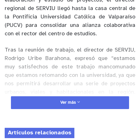
elaboración y estudio de proyectos, el director
regional de SERVIU llegó hasta la casa central de
la Pontificia Universidad Católica de Valparaíso
(PUCV) para consolidar una alianza colaborativa
con el rector del centro de estudios.
Tras la reunión de trabajo, el director de SERVIU,
Rodrigo Uribe Barahona, expresó que “estamos
muy satisfechos de este trabajo mancomunado
que estamos retomando con la universidad, ya que
nos permitirá desarrollar una serie de proyectos
urbanos, viales y habitacionales en la región.
Asimismo, trabajar en la intervención de
Ver más
territorios desde una mirada social con
estudiantes y docentes. En la oportunidad, también
acogimos algunas inquietudes de la casa de
Artículos relacionados
estudios que tienen que ver con el desarrollo, en