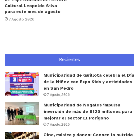
de espectáculos del Centro
Cultural Leopoldo Silva
las personas”.
para este mes de agosto
7 Agosto, 2026
Recientes
Municipalidad de Quillota celebra el Día
de la Niñez con Expo Kids y actividades
en San Pedro
y tú, ¿qué opinas?
7 Agosto, 2026
Municipalidad de Nogales impulsa
inversión de más de $125 millones para
mejorar el sector El Polígono
7 Agosto, 2026
Cine, música y danza: Conoce la nutrida