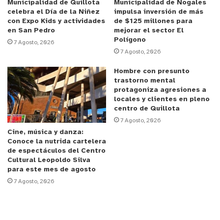
afecta a la comunidad crucina.
Municipalidad de Quillota
Municipalidad de Nogales
celebra el Día de la Niñez
impulsa inversión de más
con Expo Kids y actividades
de $125 millones para
El Subprefecto Juan Díaz de la Brigada de
en San Pedro
mejorar el sector El
Polígono
Investigación Criminal de Quillota, comentó: “Este
7 Agosto, 2026
7 Agosto, 2026
robo ocurrió alrededor de la 1 de la madrugada, y la
persona a cargo del lugar fue víctima de esta
Hombre con presunto
acción, donde se sustrajeron diversos objetos y
trastorno mental
protagoniza agresiones a
dinero en efectivo. Agradecemos la colaboración
locales y clientes en pleno
de la comunidad para identificar y reportar
centro de Quillota
cualquier actividad sospechosa en relación con
7 Agosto, 2026
Cine, música y danza:
estos bienes”.
Conoce la nutrida cartelera
de espectáculos del Centro
Las autoridades llamaron a la comunidad a
Cultural Leopoldo Silva
para este mes de agosto
denunciar cualquier tipo de venta de productos de
7 Agosto, 2026
origen desconocido, con la línea de Seguridad
Pública
Municipal al +569 54013340.