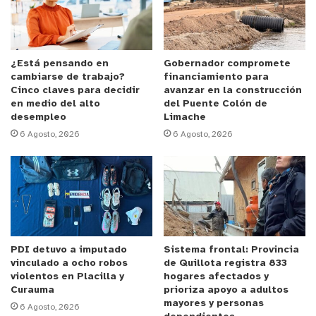
Paula Vásquez, alcaldesa (s), subrayó la
importancia del Programa Mujeres Jefas de Hogar
para la comuna.
¿Está pensando en
Gobernador compromete
cambiarse de trabajo?
financiamiento para
“Este tipo de instancias es particularmente
Cinco claves para decidir
avanzar en la construcción
relevante, ya que permite que las mujeres
en medio del alto
del Puente Colón de
desempleo
Limache
participantes compartan sus experiencias e
6 Agosto, 2026
6 Agosto, 2026
inquietudes, lo que a su vez les brinda la
oportunidad de establecer redes de apoyo” indicó
la autoridad comunal subrogante.
Claudia Ibañez, Coordinadora Regional del
Programa Mujeres Jefas de Hogar del Servicio
PDI detuvo a imputado
Sistema frontal: Provincia
Nacional de la Mujer y Equidad de Género en la
vinculado a ocho robos
de Quillota registra 833
región de Valparaíso, destacó la colaboración con
violentos en Placilla y
hogares afectados y
el municipio y su impacto en el empoderamiento
Curauma
prioriza apoyo a adultos
mayores y personas
6 Agosto, 2026
de las mujeres.