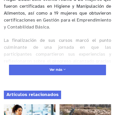
fueron certificadas en Higiene y Manipulación de
Alimentos, así como a 19 mujeres que obtuvieron
certificaciones en Gestión para el Emprendimiento
y Contabilidad Básica.
La finalización de sus cursos marcó el punto
culminante de una jornada en que las
participantes compartieron sus experiencias y
reflexionaron sobre el progreso alcanzado gracias
al programa en lo que va del 2023. El encuentro
Ver más
comunal de mujeres, además de brindar un espacio
de autoconocimiento, permitió que las
participantes generaran redes de apoyo entre
Artículos relacionados
ellas.
Anuncio Patrocinado