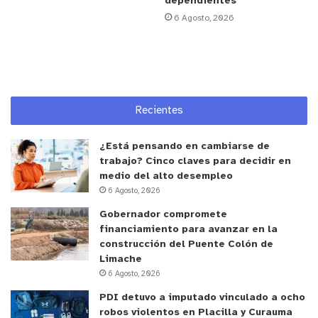
dependientes
6 Agosto, 2026
“Este programa se centra en la autonomía
económica, y lo que ocurrió hoy se relaciona con
una evaluación democrática de la acción pública.
Evaluar la pertinencia y eficacia de las acciones
para avanzar en la igualdad y superar las barreras
Recientes
que enfrentan las mujeres en el espacio público es
fundamental para lograr la igualdad que
¿Está pensando en cambiarse de
trabajo? Cinco claves para decidir en
buscamos”, manifestó Ibañez.
medio del alto desempleo
6 Agosto, 2026
La certificación del Programa Jefas de Hogar
Gobernador compromete
2023 destaca el compromiso de Quillota con el
financiamiento para avanzar en la
empoderamiento y crecimiento de las mujeres,
construcción del Puente Colón de
fortaleciendo sus habilidades y brindándoles
Limache
6 Agosto, 2026
herramientas concretas para su desarrollo
personal y profesional.
PDI detuvo a imputado vinculado a ocho
robos violentos en Placilla y Curauma