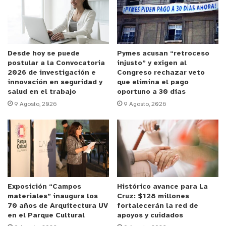
gastos efectuados con anterioridad a la fecha del
acuerdo del Concejo y a la entrega de la
subvención.
Desde hoy se puede
Pymes acusan “retroceso
postular a la Convocatoria
injusto” y exigen al
Anuncio Patrocinado
2026 de investigación e
Congreso rechazar veto
Debido a que estas irregularidades en la rendición
innovación en seguridad y
que elimina el pago
salud en el trabajo
oportuno a 30 días
se repitieron años posteriores, en 2021 el
9 Agosto, 2026
9 Agosto, 2026
municipio reiteró que debía corregirse o reintegrar
los $20 millones en cuestión, que a la fecha no ha
sucedido.
En este sentido, la jefa comunal explicó que “
este
convenio se inició en 2016 y en 2017 se ejecuta la
Exposición “Campos
Histórico avance para La
primera rendición. Ahí se pesquisa que de esos
materiales” inaugura los
Cruz: $128 millones
$20 millones hubo rendiciones previas al convenio.
70 años de Arquitectura UV
fortalecerán la red de
en el Parque Cultural
apoyos y cuidados
Hoy se quiere esclarecer cómo se revisó eso y si