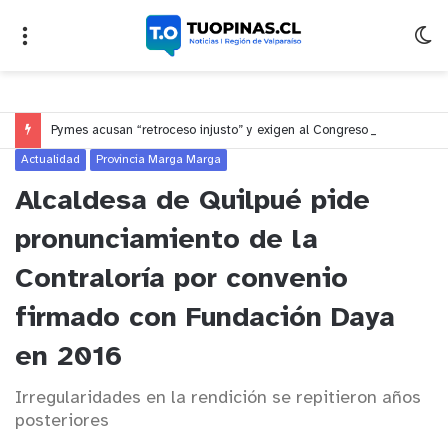
Pymes acusan “retroceso injusto” y exigen al Congreso rechazar veto que elimina el pago oportuno a 30 días
Actualidad
Provincia Marga Marga
Alcaldesa de Quilpué pide
pronunciamiento de la
Contraloría por convenio
firmado con Fundación Daya
en 2016
Irregularidades en la rendición se repitieron años
posteriores