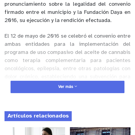
pronunciamiento sobre la legalidad del convenio
firmado entre el municipio y la Fundación Daya en
2016, su ejecución y la rendición efectuada.
El 12 de mayo de 2016 se celebró el convenio entre
ambas entidades para la implementación del
programa de uso compasivo del aceite de cannabis
como terapia complementaria para pacientes
oncológicos, epilepsia, entre otras patologías con
dolor crónico, estableciendo una subvención para
dicha tarea de $35.285.500. En agosto de ese año
Ver más
se aprueba el convenio y en septiembre se da luz
verde a la subvención para su traspaso. Sin
embargo, al efectuarse la rendición del dinero en
Artículos relacionados
2017, se determinó que solo $14.440.460 se
ajustaron a la finalidad del proyecto, objetándose
el monto de $20.845.040, por corresponder a