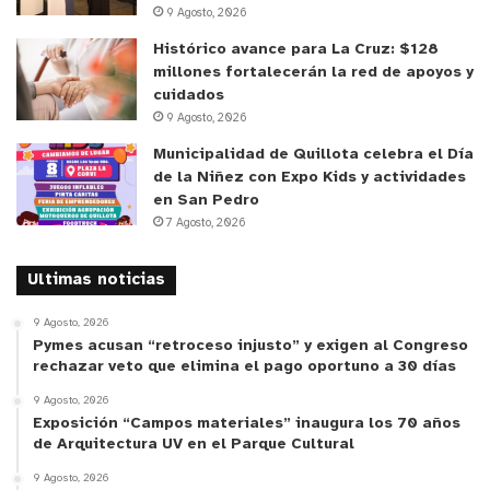
9 Agosto, 2026
acuerda el procedimiento para que Cannabiol®
Solución Oleosa, fuese distribuido a través de los
Histórico avance para La Cruz: $128
millones fortalecerán la red de apoyos y
mecanismos establecidos conforme a la
cuidados
legislación y regulación aplicable en la materia.
9 Agosto, 2026
Por tanto, sería obligación de Knop Laboratorios
Municipalidad de Quillota celebra el Día
elaborar el medicamento, y de la CMQ distribuirlo.
de la Niñez con Expo Kids y actividades
en San Pedro
No obstante, en aquella fecha comenzaron los
7 Agosto, 2026
trámites necesarios con el ISP para solicitar
Ultimas noticias
autorización para su distribución, y recién
en
marzo de 2021 informaron que sería posible, tras
9 Agosto, 2026
la entrega de material vegetal a Knop Laboratorios
Pymes acusan “retroceso injusto” y exigen al Congreso
rechazar veto que elimina el pago oportuno a 30 días
por parte de la fundación, a pesar de que el
segundo convenio estipulaba una duración de 18
9 Agosto, 2026
Exposición “Campos materiales” inaugura los 70 años
meses desde la firma del mismo.
de Arquitectura UV en el Parque Cultural
Es en este sentido que la alcaldesa Melipillán
9 Agosto, 2026
agregó que
“
el convenio tenía por objetivo producir