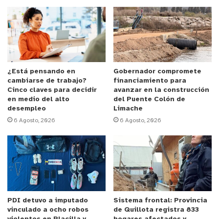
competencia el Ministerio de Transportes y
Carabineros en un propósito común de dar máxima
seguridad a los viajes del transporte interurbano
de pasajeros.
Las fiscalizaciones de la DT se aplicarán a 129
¿Está pensando en
Gobernador compromete
cambiarse de trabajo?
financiamiento para
buses en las regiones de Arica y Parinacota (10),
Cinco claves para decidir
avanzar en la construcción
Tarapacá (7), Antofagasta (10), Atacama (10),
en medio del alto
del Puente Colón de
desempleo
Limache
Coquimbo (10), Valparaíso (10), O’Higgins (5),
6 Agosto, 2026
6 Agosto, 2026
Maule (10), Ñuble (9), Biobío (10), La Araucanía (6),
Los Ríos (8), Los Lagos (14) y Metropolitana (10).
La autoridad fiscalizadora dijo que “la Dirección
del Trabajo, nuevamente, como en muchos
feriados de descanso extensos, nos hacemos
PDI detuvo a imputado
Sistema frontal: Provincia
presente fiscalizando las condiciones de trabajo
vinculado a ocho robos
de Quillota registra 833
de los conductores y las conductoras, porque