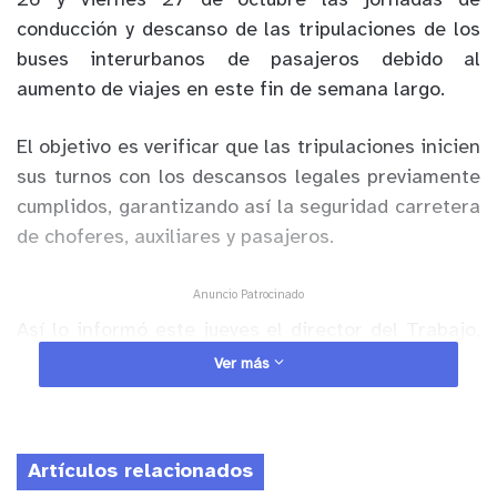
26 y viernes 27 de octubre las jornadas de
conducción y descanso de las tripulaciones de los
buses interurbanos de pasajeros debido al
aumento de viajes en este fin de semana largo.
El objetivo es verificar que las tripulaciones inicien
sus turnos con los descansos legales previamente
cumplidos, garantizando así la seguridad carretera
de choferes, auxiliares y pasajeros.
Anuncio Patrocinado
Así lo informó este jueves el director del Trabajo,
Pablo Zenteno Muñoz, en el Terminal de Buses Sur
Ver más
de Santiago, hasta donde llegó junto con un equipo
de fiscalizadores para informar de este programa
inspectivo que se coordina con los que están
Artículos relacionados
efectuando en sus respectivos ámbitos de