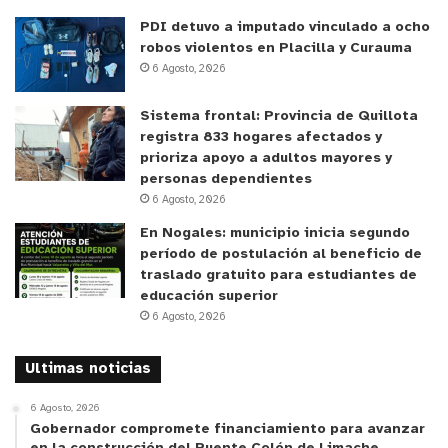
al volante el comprobante de registro de jornada y
descanso cumplido previamente por cada miembro
PDI detuvo a imputado vinculado a ocho
robos violentos en Placilla y Curauma
de la tripulación.
6 Agosto, 2026
Durante esta fiscalización la DT puede aplicar
Sistema frontal: Provincia de Quillota
multas o hasta suspender a las tripulaciones o a
registra 833 hogares afectados y
prioriza apoyo a adultos mayores y
parte de ellas si se comprueba de los
personas dependientes
comprobantes impresos que no se ha cumplido con
6 Agosto, 2026
los descansos previos, o incluso si de la toma de
En Nogales: municipio inicia segundo
declaraciones a choferes y auxiliares surgen
período de postulación al beneficio de
indicios de aquella infracción
traslado gratuito para estudiantes de
educación superior
6 Agosto, 2026
Materias fiscalizables y multas
Ultimas noticias
Las materias por fiscalizar son:
6 Agosto, 2026
Instalación y funcionamiento del dispositivo de registro
Gobernador compromete financiamiento para avanzar