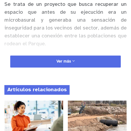
Se trata de un proyecto que busca recuperar un
espacio que antes de su ejecución era un
microbasural y generaba una sensación de
inseguridad para los vecinos del sector, además de
establecer una conexión entre las poblaciones que
rodean el Parque.
Anuncio Patrocinado
Ver más
Con una inversión de $42.915.466 a través del
Fondo Regional de Interés Local (FRIL), los
trabajos contemplaron la construcción de la
Artículos relacionados
escalera, cierre perimetral del parque, zona de
descanso y luminaria led.
Por otro lado, es importante destacar que esta
obra tiene un impacto social importante, dado que