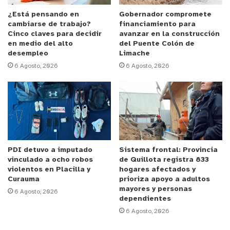
conecta a la población Juan Ramírez con la
Avenida Copiapó, acortando los tiempos de
¿Está pensando en
Gobernador compromete
cambiarse de trabajo?
financiamiento para
traslado de un lugar hacia otro.
Cinco claves para decidir
avanzar en la construcción
en medio del alto
del Puente Colón de
desempleo
Limache
6 Agosto, 2026
6 Agosto, 2026
PDI detuvo a imputado
Sistema frontal: Provincia
vinculado a ocho robos
de Quillota registra 833
violentos en Placilla y
hogares afectados y
Curauma
prioriza apoyo a adultos
mayores y personas
6 Agosto, 2026
dependientes
y tú, ¿qué opinas?
6 Agosto, 2026