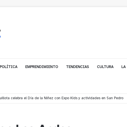
POLÍTICA
EMPRENDIMIENTO
TENDENCIAS
CULTURA
LA
gales impulsa inversión de más de $125 millones para mejorar el sector El P