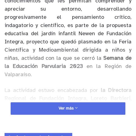
conocimientos que les permitan comprender y
apreciar su entorno, desarrollando
progresivamente el pensamiento crítico,
indagatorio y científico, es parte de la propuesta
educativa del jardín infantil Newen de Fundación
Integra, proyecto que quedó plasmado en la Feria
Científica y Medioambiental dirigida a niños y
niñas, actividad con la que se cerró la
Semana de
la Educación Parvularia 2023
en la Región de
Valparaíso.
La actividad estuvo encabezada por
la Directora
Regional de Fundación Integra, Loreto Barbieri,
junto a la directora del establecimiento educativo,
Ver más
Macarena Fernández
. En la ocasión, la autoridad
regional participó de las diversas experiencias
organizadas por zonas y destacó las