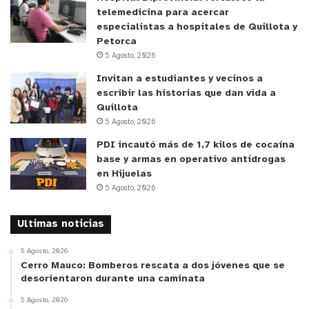
Durante la
Semana de la Educación Parvularia
telemedicina para acercar
2023,
se buscó, a través de distintas iniciativas,
especialistas a hospitales de Quillota y
relevar y visibilizar el nivel educativo como un
Petorca
5 Agosto, 2026
espacio fundamental para que los niños y niñas
ejerzan sus derechos de manera plena y accedan a
Invitan a estudiantes y vecinos a
escribir las historias que dan vida a
experiencias de aprendizaje que promuevan su
Quillota
protagonismo y participación.
5 Agosto, 2026
PDI incautó más de 1,7 kilos de cocaína
base y armas en operativo antidrogas
en Hijuelas
5 Agosto, 2026
Ultimas noticias
5 Agosto, 2026
Cerro Mauco: Bomberos rescata a dos jóvenes que se
desorientaron durante una caminata
5 Agosto, 2026