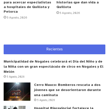
para acercar especialistas
historias que dan vida a
la primera infancia, donde se sientan las bases
a hospitales de Quillota y
Quillota
Petorca
para los aprendizajes futuros”, enfatizó la
5 Agosto, 2026
5 Agosto, 2026
directora regional de Fundación Integra.
Barbieri, además, recordó a las familias que hasta
el 30 de noviembre están abiertas las
postulaciones 2024 para los jardines infantiles de
Recientes
Fundación Integra. “En el marco de la Semana de
la Educación Parvularia queremos reforzar el
Municipalidad de Nogales celebrará el Día del Niño y de
llamado a las familias a postular a los jardines
la Niña con un gran espectáculo de circo en Nogales y El
infantiles y salas cuna a través de
www.integra.cl
.
Melón
5 Agosto, 2026
Allí podrán acceder a la plataforma de postulación
online y encontrar toda la información que
Cerro Mauco: Bomberos rescata a dos
jóvenes que se desorientaron durante
necesitan para realizar un proceso informado y
una caminata
expedito de postulación”.
5 Agosto, 2026
Hospital Biprovincial fortalece la