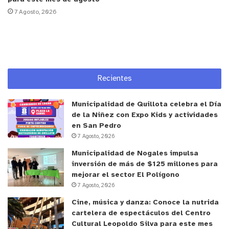
los NNA constituyen una población en situación de
7 Agosto, 2026
vulnerabilidad, el Estado de Chile, en su mayoría,
no le ha concedido resguardo a los NNA
solicitantes de refugio”, detalla Martina Cociña.
La investigadora postdoctoral del Instituto de
Recientes
Ciencias Sociales (ICSO) de la UOH explica que “a
pesar del incremento de los desplazamientos
Municipalidad de Quillota celebra el Día
forzados, el Estado chileno ha concedido refugio a
de la Niñez con Expo Kids y actividades
en San Pedro
un escaso número de NNA solicitantes, en la
7 Agosto, 2026
mayoría de los casos, no se les ha otorgado
Municipalidad de Nogales impulsa
respuesta, lo que es, particularmente, preocupante
inversión de más de $125 millones para
considerando la grave crisis que afecta a
mejorar el sector El Polígono
Venezuela”.
7 Agosto, 2026
Cine, música y danza: Conoce la nutrida
Agrega, que “si bien existen esfuerzos por parte
cartelera de espectáculos del Centro
del Estado chileno para brindar protección a NNA,
Cultural Leopoldo Silva para este mes