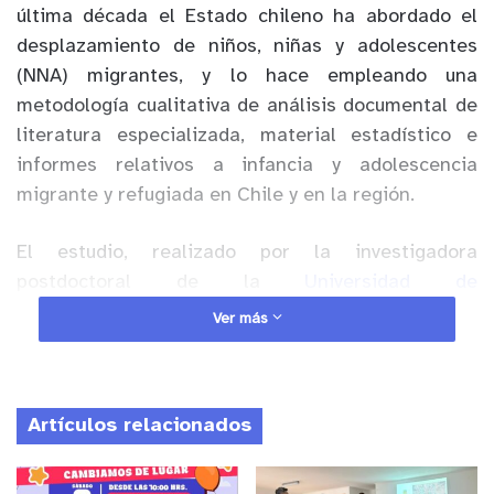
última década el Estado chileno ha abordado el
desplazamiento de niños, niñas y adolescentes
(NNA) migrantes, y lo hace empleando una
metodología cualitativa de análisis documental de
literatura especializada, material estadístico e
informes relativos a infancia y adolescencia
migrante y refugiada en Chile y en la región.
El estudio, realizado por la investigadora
postdoctoral de la
Universidad de
O’Higgins
(UOH),
Martina Cociña Cholaky
, y la
Ver más
académica de la Universidad de Tarapacá, Juliana
Díaz Pantoja, señala que en los últimos años ha
habido un “aumento sustancial de ingresos de NNA
Artículos relacionados
por pasos no habilitados, particularmente, de NNA
de nacionalidad venezolana”. Ante este panorama,
examinan las principales respuestas que se han