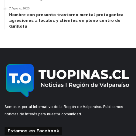
emanadas del interés superior del niño/a”, explica
7 Agosto, 2026
Martina Cociña.
Hombre con presunto trastorno mental protagoniza
agresiones a locales y clientes en pleno centro de
Quillota
Somos el portal informativo de la Región de Valparaíso. Publicamos
noticias de interés para nuestra comunidad.
Estamos en Facebook
y tú, ¿qué opinas?