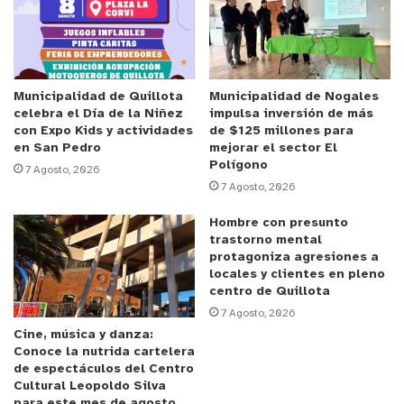
generado por parte del ordenamiento jurídico
chileno, así como la correspondencia de las
medidas adoptadas frente a los estándares
internacionales sobre protección de infancia y
Municipalidad de Quillota
Municipalidad de Nogales
celebra el Día de la Niñez
impulsa inversión de más
adolescencia.
con Expo Kids y actividades
de $125 millones para
en San Pedro
mejorar el sector El
Polígono
Anuncio Patrocinado
7 Agosto, 2026
7 Agosto, 2026
Estado chileno al debe
Hombre con presunto
En Chile la inmigración de personas ha
trastorno mental
protagoniza agresiones a
experimentado un alza sustancial en el último
locales y clientes en pleno
tiempo. En particular, los desplazamientos en
centro de Quillota
contexto de movilidad forzada se han
7 Agosto, 2026
Cine, música y danza:
incrementado en número y en precariedad,
Conoce la nutrida cartelera
afectando en especial a la infancia y adolescencia.
de espectáculos del Centro
Cultural Leopoldo Silva
En este sentido, el estudio da cuenta que “aunque
para este mes de agosto