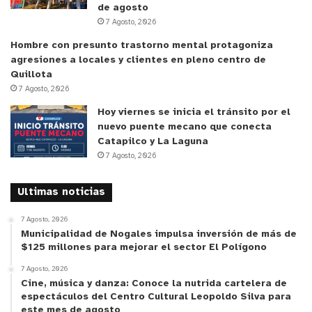
de agosto
en contexto de movilidad forzada, éstos resultan
7 Agosto, 2026
insuficientes a la luz del principio de interés
Hombre con presunto trastorno mental protagoniza
superior del niño/a”.
agresiones a locales y clientes en pleno centro de
Quillota
Este artículo fue elaborado en el marco del
7 Agosto, 2026
FONDECYT Posdoctoral ANID N° 3230279
Hoy viernes se inicia el tránsito por el
“
Derecho al refugio en Chile. Un estudio sobre su
nuevo puente mecano que conecta
consagración normativa y aplicación práctica
“, y se
Catapilco y La Laguna
7 Agosto, 2026
encuentra publicado en la Revista Direito
Internacional, indexada en SCOPUS. Asimismo, ha
Ultimas noticias
sido
recomendado por la Cátedra de la UNESCO
.
7 Agosto, 2026
Una de las líneas de investigación a desarrollar a
Municipalidad de Nogales impulsa inversión de más de
$125 millones para mejorar el sector El Polígono
futuro, a partir de esta investigación, es “indagar
7 Agosto, 2026
en mecanismos de regularización flexibles al
Cine, música y danza: Conoce la nutrida cartelera de
contexto de la movilidad de NNA, atendiendo a sus
espectáculos del Centro Cultural Leopoldo Silva para
necesidades de protección y a las obligaciones
este mes de agosto