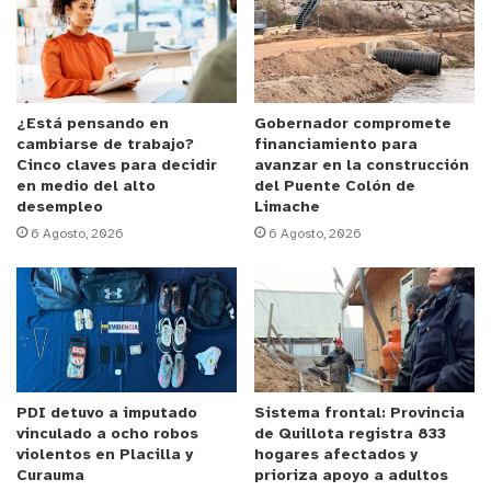
relevantes para no sobrecargar los espacios y
lograr un hogar navideño perfecto”, explica Ana
Antico, neuro arquitecta y fundadora de Antico
Studio.
¿Está pensando en
Gobernador compromete
cambiarse de trabajo?
financiamiento para
Anuncio Patrocinado
Cinco claves para decidir
avanzar en la construcción
En ese sentido, la profesional destaca algunas
en medio del alto
del Puente Colón de
desempleo
Limache
recomendaciones inspiradoras para que cada
6 Agosto, 2026
6 Agosto, 2026
hogar resalte con una decoración navideña
acogedora y fascinante:
Planificar la decoración: Antes de comenzar a
instalar la decoración navideña es importante
definir las áreas clave donde irán los adornos, el
PDI detuvo a imputado
Sistema frontal: Provincia
árbol de navidad, las luces, etc. Esto le permite a
vinculado a ocho robos
de Quillota registra 833
las personas distribuir los elementos de manera
violentos en Placilla y
hogares afectados y
Curauma
prioriza apoyo a adultos
equilibrada en el hogar. “Una manera sencilla de