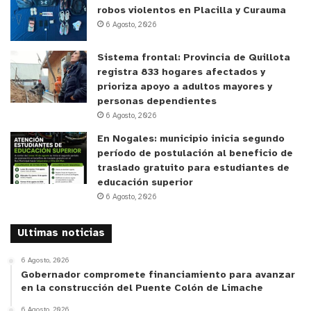
robos violentos en Placilla y Curauma
ambiente del hogar y existen distintas
6 Agosto, 2026
combinaciones para elegir. Lo importante es que
las personas se atrevan a jugar con distintos
Sistema frontal: Provincia de Quillota
colores y explorar nuevas alternativas:
registra 833 hogares afectados y
prioriza apoyo a adultos mayores y
personas dependientes
Blanco y plateado: Esta mezcla refleja
6 Agosto, 2026
elegancia y luminosidad a la decoración.
En Nogales: municipio inicia segundo
Además, representan la pureza, la paz y la
período de postulación al beneficio de
magia de la Navidad.
traslado gratuito para estudiantes de
educación superior
Verde y dorado: El verde evoca la frescura, la
6 Agosto, 2026
vida y la esperanza de esta época, mientras
que el dorado entrega calidez a los espacios.
Ultimas noticias
Azul y plateado: esta combinación es una
6 Agosto, 2026
opción más innovadora a la paleta tradicional
Gobernador compromete financiamiento para avanzar
de colores navideños. Representan la
en la construcción del Puente Colón de Limache
serenidad, la tranquilidad y la frescura del
6 Agosto, 2026