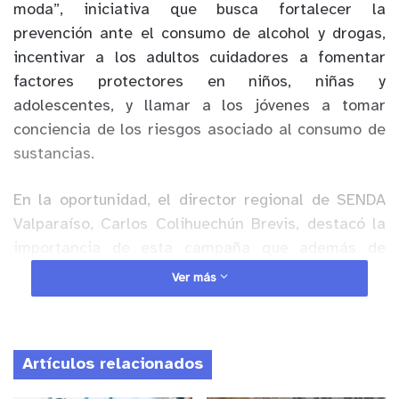
moda”, iniciativa que busca fortalecer la
prevención ante el consumo de alcohol y drogas,
incentivar a los adultos cuidadores a fomentar
factores protectores en niños, niñas y
adolescentes, y llamar a los jóvenes a tomar
conciencia de los riesgos asociado al consumo de
sustancias.
En la oportunidad, el director regional de SENDA
Valparaíso, Carlos Colihuechún Brevis, destacó la
importancia de esta campaña que además de
contemplar un despliegue territorial del servicio,
Ver más
considera la entrega de material informativo y
educativo a la población, además del refuerzo de
acciones que el servicio ya desarrolla, como por
Artículos relacionados
ejemplo los controles Tolerancia Cero que realiza
junto a Carabineros.