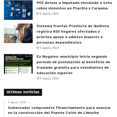
población infanto juvenil librillos de gestión de
PDI detuvo a imputado vinculado a ocho
robos violentos en Placilla y Curauma
riesgos con recomendaciones para promover
6 Agosto, 2026
conductas de autocuidado para sí mismos y su
entorno.
Sistema frontal: Provincia de Quillota
registra 833 hogares afectados y
prioriza apoyo a adultos mayores y
personas dependientes
6 Agosto, 2026
En Nogales: municipio inicia segundo
período de postulación al beneficio de
traslado gratuito para estudiantes de
educación superior
6 Agosto, 2026
Ultimas noticias
6 Agosto, 2026
Gobernador compromete financiamiento para avanzar
en la construcción del Puente Colón de Limache