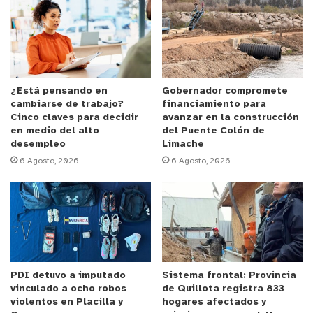
Anuncio Patrocinado
“Como servicio queremos que este verano sea un
periodo donde las familias, los niños, las niñas y
los jóvenes puedan disfrutar de manera segura y
¿Está pensando en
Gobernador compromete
cambiarse de trabajo?
financiamiento para
lejos de riesgos. El autocuidado es fundamental y
Cinco claves para decidir
avanzar en la construcción
el tomar conciencia de los riesgos asociados al
en medio del alto
del Puente Colón de
desempleo
Limache
consumo de drogas y alcohol también. Por lo
6 Agosto, 2026
6 Agosto, 2026
mismo el llamado es a asumir conductas
responsables, a generar espacios recreativos
sanos para los niños, niñas y adolescentes, a hacer
un buen uso del tiempo libre, a no normalizar el
consumo frente a ellos y ellas, y a tomar los
resguardos necesarios para evitar las
PDI detuvo a imputado
Sistema frontal: Provincia
consecuencias asociadas al consumo de
vinculado a ocho robos
de Quillota registra 833
sustancias”, puntualizó.
violentos en Placilla y
hogares afectados y