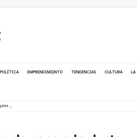
POLÍTICA
EMPRENDIMIENTO
TENDENCIAS
CULTURA
LA
ales impulsa inversión de más de $125 millones para mejorar el sector El Pol