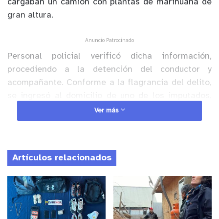
cargaban un camión con plantas de marihuana de
gran altura.
Anuncio Patrocinado
Personal policial verificó dicha información,
procediendo a la detención del conductor y
acompañante. Conforme a la flagrancia del delito,
se ingresó al domicilio de uno de los imputados,
previa autorización voluntaria, incautándose dos
Ver más
escopetas, un corvo, dos machetes, 82 cartuchos
de escopeta, arbustos de cannabis sativa y dinero
en efectivo. Allí, un tercer sujeto fue detenido.
Artículos relacionados
Los imputados mayores de edad, pasaron a control
de detención conforme a instrucción del fiscal de
turno.