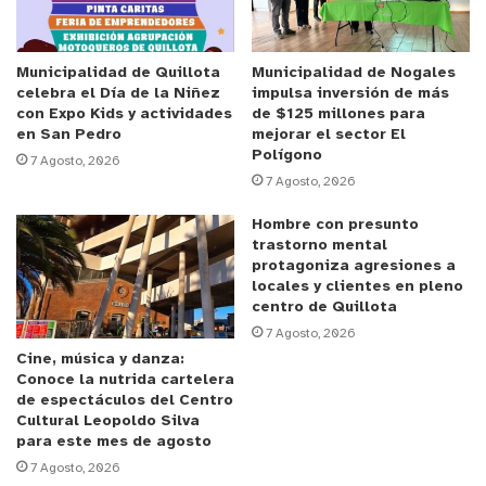
de la farmacia como encubridor de los hechos, además de
encontrar el fierro usado para el robo al interior de la
Municipalidad de Quillota
Municipalidad de Nogales
farmacia.
celebra el Día de la Niñez
impulsa inversión de más
con Expo Kids y actividades
de $125 millones para
Ambos pasaron a control de detención siendo formalizados,
en San Pedro
mejorar el sector El
Polígono
uno por robo en lugar no habitado y el otro como encubridor
7 Agosto, 2026
7 Agosto, 2026
de robo en lugar no habitado consumado.
Hombre con presunto
De esta forma, el dueño de la farmacia quedó con la medida
trastorno mental
protagoniza agresiones a
cautelar de firma mensual y arraigo nacional, en tanto el otro
locales y clientes en pleno
sujeto quedó en prisión preventiva ya que tenía causas
centro de Quillota
anteriores pendientes.
7 Agosto, 2026
Reproductor
Cine, música y danza:
Conoce la nutrida cartelera
de
de espectáculos del Centro
Video
Cultural Leopoldo Silva
para este mes de agosto
7 Agosto, 2026