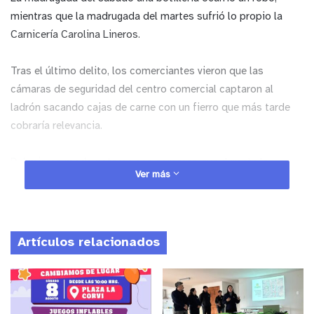
mientras que la madrugada del martes sufrió lo propio la
Carnicería Carolina Lineros.
Tras el último delito, los comerciantes vieron que las
cámaras de seguridad del centro comercial captaron al
ladrón sacando cajas de carne con un fierro que más tarde
cobraría relevancia.
Del mismo modo notaron con sorpresa que durante la
Ver más
madrugada, el presunto ladrón salía desde la farmacia
Gisemi, que se ubica en el mismo strip center con algunos
elementos que cargó en la camioeta del dueño de la
farmacia.
Artículos relacionados
La situación fue denunciada a la PDI, cuyos detectives
detuvieron a dos personas, una de ellas el sujeto visto por
las cámaras como el autor material de los robos y al dueño