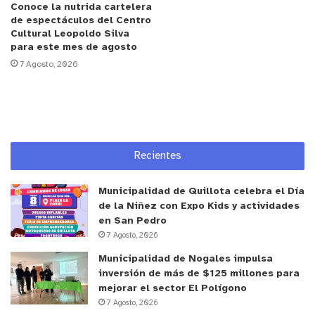
Conoce la nutrida cartelera
ciudadana, Hilda Arévalo, dieron a conocer en qué
de espectáculos del Centro
Cultural Leopoldo Silva
consiste esta iniciativa de carácter participativo
para este mes de agosto
que se desarrollará hasta febrero del 2025.
7 Agosto, 2026
“Este es el acto de inicio del proyecto que ha
consistido en darle a conocer a la comunidad cómo
vamos a trabajar, cuáles son los objetivos que
tiene y también cuáles son los resultados que van
Recientes
a conseguir con este proyecto, resultados
materiales e información, documentación para
Municipalidad de Quillota celebra el Día
mejorar un poco la idea que existe de que está
de la Niñez con Expo Kids y actividades
en San Pedro
invisibilizado el sector comercial de tejidos en
7 Agosto, 2026
Valle Hermoso”,
explicó Chantal Naudón.
Municipalidad de Nogales impulsa
inversión de más de $125 millones para
Por su parte, Robert Godoy, presidente del grupo
mejorar el sector El Polígono
asociativo del Barrio Comercial de Valle Hermoso,
7 Agosto, 2026