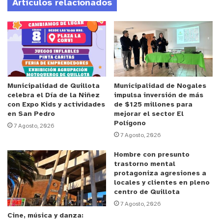
Artículos relacionados
El alcalde de la Ligua, Patricio Pallares Valenzuela,
se mostró muy entusiasmado con esta iniciativa
cultural.
“Este es un proyecto que nos entusiasma
nuevamente a nosotros como vecinos de la
comuna y a la gente de Valle Hermoso
especialmente. Este proyecto también nos da
nuevas ideas a trabajar en conjunto por reactivar
Municipalidad de Quillota
Municipalidad de Nogales
celebra el Día de la Niñez
impulsa inversión de más
la localidad y su rubro textil. Muy conforme con la
con Expo Kids y actividades
de $125 millones para
reunión, muy buena la exposición que se realizó y
en San Pedro
mejorar el sector El
Polígono
esperamos también seguir trabajando en lo que se
7 Agosto, 2026
7 Agosto, 2026
está elaborando y muy bien planificando para
nuestros habitantes de Valle Hermoso”.
Hombre con presunto
trastorno mental
protagoniza agresiones a
Durante la ceremonia, efectuada en la sede
locales y clientes en pleno
comunitaria de la Población Bellavista de Valle
centro de Quillota
Hermoso, la Encargada del proyecto, Chantal
7 Agosto, 2026
Cine, música y danza:
Naudón, junto a la profesional de participación