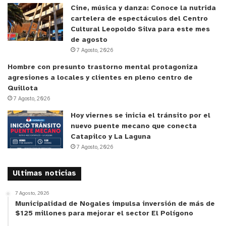
también se refirió a la realización de esta
Cine, música y danza: Conoce la nutrida
iniciativa.
“Me parece súper bien porque creo que
cartelera de espectáculos del Centro
hay que comenzar ya a trabajar
Cultural Leopoldo Silva para este mes
de agosto
mancomunadamente para poder rescatar la
7 Agosto, 2026
identidad y patrimonio que tiene Valle Hermoso y
Hombre con presunto trastorno mental protagoniza
la comuna La Ligua. Este es un pueblo de oficio y,
agresiones a locales y clientes en pleno centro de
por ende, hay que preocuparse de visualizar el
Quillota
futuro y estos proyectos van a significar poder
7 Agosto, 2026
seguir con la gente trabajando en el quehacer
Hoy viernes se inicia el tránsito por el
textil, poder potenciarlo y transmitirlo a través del
nuevo puente mecano que conecta
Catapilco y La Laguna
tiempo”.
7 Agosto, 2026
El objetivo de esta investigación es identificar y
Ultimas noticias
caracterizar los rasgos determinantes del
patrimonio identitario de la producción textil de
7 Agosto, 2026
Municipalidad de Nogales impulsa inversión de más de
Valle Hermoso, según las visiones de sus propios
$125 millones para mejorar el sector El Polígono
cultores y productores. Con este propósito se