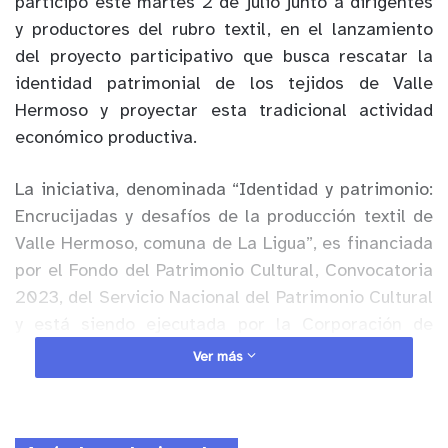
participó este martes 2 de julio junto a dirigentes
y productores del rubro textil, en el lanzamiento
del proyecto participativo que busca rescatar la
identidad patrimonial de los tejidos de Valle
Hermoso y proyectar esta tradicional actividad
económico productiva.
La iniciativa, denominada “Identidad y patrimonio:
Encrucijadas y desafíos de la producción textil de
Valle Hermoso, comuna de La Ligua”, es financiada
por el Fondo del Patrimonio Cultural, Convocatoria
2023, del Servicio Nacional del Patrimonio Cultural
y está siendo ejecutada por la Corporación de
Profesionales para el Desarrollo Comunal Visión
Ver más
15.
Anuncio Patrocinado