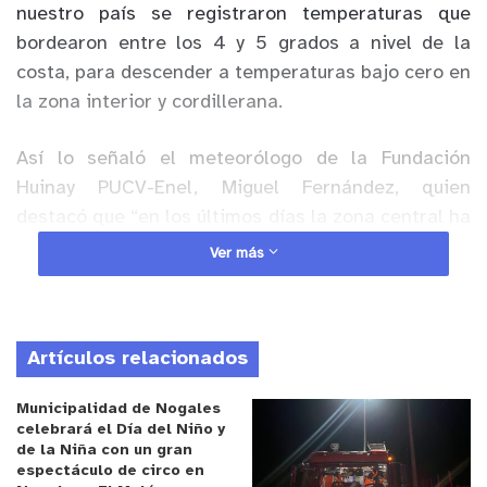
nuestro país se registraron temperaturas que
bordearon entre los 4 y 5 grados a nivel de la
costa, para descender a temperaturas bajo cero en
la zona interior y cordillerana.
Así lo señaló el meteorólogo de la Fundación
Huinay PUCV-Enel, Miguel Fernández, quien
destacó que “en los últimos días la zona central ha
experimentado un período bastante frío, donde el
Ver más
pasado 9 de julio se controló la temperatura más
baja registrada en los últimos 15 años en el Faro
Punta Ángeles en Valparaíso. Tras un leve
Artículos relacionados
aumento, las temperaturas volvieron a descender
el día 14 de julio, las que se mantuvieron al día de
Municipalidad de Nogales
hoy con una mínima que bordeó los cinco grados”.
celebrará el Día del Niño y
de la Niña con un gran
espectáculo de circo en
Anuncio Patrocinado