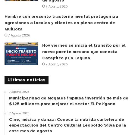
de agosto
Equidad de Género, tenemos elementos que
7 Agosto, 2026
trabajar en los territorios. Estas evaluaciones nos
Hombre con presunto trastorno mental protagoniza
sirven para saber cuál ha sido el impacto del
agresiones a locales y clientes en pleno centro de
programa en la vida de las mujeres, donde ellas
Quillota
mismas han destacado el empoderamiento, las
7 Agosto, 2026
oportunidades y las garantías de esperanza que el
Hoy viernes se inicia el tránsito por el
programa ofrece” expresó la seremi regional.
nuevo puente mecano que conecta
Catapilco y La Laguna
7 Agosto, 2026
Pamela Ugarte, otra participante del PMJH,
subrayó la importancia del enfoque en la salud
Ultimas noticias
mental dentro del programa. “Salud mental nos
ayudó a reconocernos y a trabajar desde ahí, a no
7 Agosto, 2026
tener miedo de pedir ayuda, que está bien.
Municipalidad de Nogales impulsa inversión de más de
$125 millones para mejorar el sector El Polígono
Siempre se nos minimiza, sobre todo como mamá.
7 Agosto, 2026
Aquí aprendimos que la mamá es el pilar
Cine, música y danza: Conoce la nutrida cartelera de
fundamental de la casa y de la familia, y si una
espectáculos del Centro Cultural Leopoldo Silva para
está bien, todos los demás van a estar bien”.
este mes de agosto