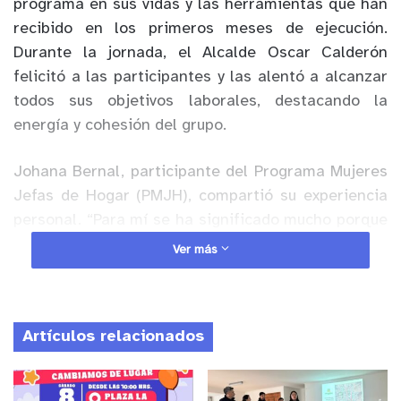
programa en sus vidas y las herramientas que han
recibido en los primeros meses de ejecución.
Durante la jornada, el Alcalde Oscar Calderón
felicitó a las participantes y las alentó a alcanzar
todos sus objetivos laborales, destacando la
energía y cohesión del grupo.
Johana Bernal, participante del Programa Mujeres
Jefas de Hogar (PMJH), compartió su experiencia
personal. “Para mí se ha significado mucho porque
yo estaba en la casa pasando por un etapa difícil y
Ver más
llegar a Jefas de Hogar fue como un reinicio, como
reencontrarme conmigo misma y con mujeres
maravillosas con quienes hemos llorado, hemos
Artículos relacionados
reído y nos apoyamos. El programa ha sido bueno
para nosotras, yo me siento más empoderada y
confío más en mí”.