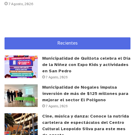
7 Agosto, 2026
de apoyo entre las mujeres. “Si bien es un
programa del área de autonomía económica que
busca potenciar un proyecto laboral, ya sea de
emprendimiento o empleo formal, vemos que aquí
la base es generar una red de mujeres que se
Recientes
apoyan, se sienten en un grupo de confianza y
protegido. Esto nos hace aprender mucho, así que
Municipalidad de Quillota celebra el Día
agradecemos el espacio”.
de la Niñez con Expo Kids y actividades
en San Pedro
7 Agosto, 2026
Camila Lazo Molina, seremi de la Mujer y Equidad
Municipalidad de Nogales impulsa
de Género de la Región de Valparaíso, destacó el
inversión de más de $125 millones para
valor de estas etapas evaluativas para entender el
mejorar el sector El Polígono
impacto específico del programa en la vida de las
7 Agosto, 2026
mujeres.
Cine, música y danza: Conoce la nutrida
cartelera de espectáculos del Centro
“Para nosotras como Ministerio de la Mujer y la
Cultural Leopoldo Silva para este mes