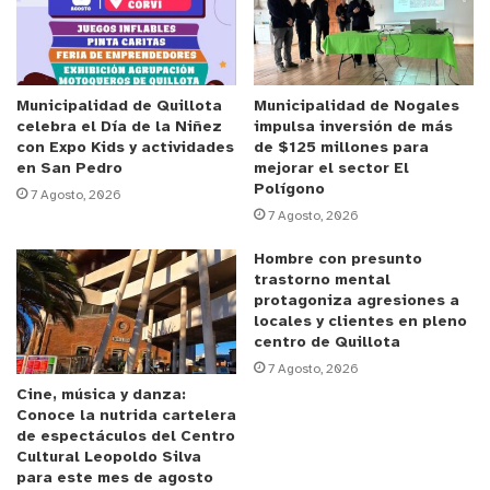
Anuncio Patrocinado
María Paz Rengifo Hardy, directora regional de
SernamEG Valparaíso, resaltó la alta participación
Municipalidad de Quillota
Municipalidad de Nogales
celebra el Día de la Niñez
impulsa inversión de más
femenina en la jornada, indicando que es una
con Expo Kids y actividades
de $125 millones para
muestra del buen trabajo desarrollado por el
en San Pedro
mejorar el sector El
Polígono
programa en Quillota.
7 Agosto, 2026
7 Agosto, 2026
“Este programa se realiza en convenio con la
Hombre con presunto
Municipalidad de Quillota y quiero agradecer la
trastorno mental
protagoniza agresiones a
disposición para trabajar en conjunto y para crear
locales y clientes en pleno
estos espacios que nos permiten identificar si
centro de Quillota
vamos bien. Que las mujeres puedan decidir y
7 Agosto, 2026
Cine, música y danza:
evaluar un proceso por el que están viviendo”
Conoce la nutrida cartelera
señaló la directora regional SernamEG.
de espectáculos del Centro
Cultural Leopoldo Silva
para este mes de agosto
Rengifo enfatizó la importancia de generar redes