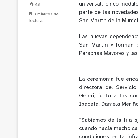
universal, cinco módul
48
parte de las novedade
3 minutos de
San Martín de la Munici
lectura
Las nuevas dependenci
San Martín y forman p
Personas Mayores y las
La ceremonia fue enca
directora del Servici
Gelmi; junto a las co
Ibaceta, Daniela Meriñ
“Sabíamos de la fila q
cuando hacía mucho cal
condiciones en la inf