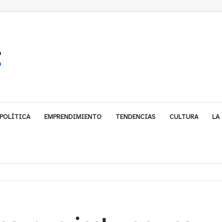
POLÍTICA
EMPRENDIMIENTO
TENDENCIAS
CULTURA
LA
e financiamiento para avanzar en la construcción del Puente Colón de Lim