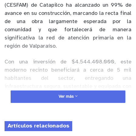
(CESFAM) de Catapilco ha alcanzado un 99% de
avance en su construcción, marcando la recta final
de una obra largamente esperada por la
comunidad y que fortalecerá de manera
significativa la red de atención primaria en la
región de Valparaíso.
Con una inversión de $4.544.408.000, este
moderno recinto beneficiará a cerca de 5 mil
habitantes del sector, entregando una
infraestructura segura, sustentable y equipada con
altos estándares de calidad para la atención de
Ver más
salud. El proyecto considera un edificio principal,
vialidad interior, estacionamientos, recintos
técnicos, áreas de apoyo y espacios especialmente
Artículos relacionados
diseñados para optimizar el trabajo del personal
de salud.