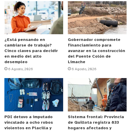
Anuncio Patrocinado
La construcción, en hormigón armado, incorpora
criterios de eficiencia energética, accesibilidad
universal y características sismo-resistentes.
¿Está pensando en
Gobernador compromete
cambiarse de trabajo?
financiamiento para
Además, cuenta con sistemas de evacuación y
Cinco claves para decidir
avanzar en la construcción
detección de incendios, respaldo eléctrico y de
en medio del alto
del Puente Colón de
desempleo
Limache
agua potable, garantizando operatividad incluso en
6 Agosto, 2026
6 Agosto, 2026
situaciones de emergencia.
Durante la reciente inspección técnica, el
Subsecretario de Redes Asistenciales, Bernardo
Martorell, valoró el trabajo conjunto entre
municipio y Servicio de Salud, destacando que “se
PDI detuvo a imputado
Sistema frontal: Provincia
observa un excelente trabajo por parte de todos
vinculado a ocho robos
de Quillota registra 833
los equipos que han sido parte de esta tremenda
violentos en Placilla y
hogares afectados y