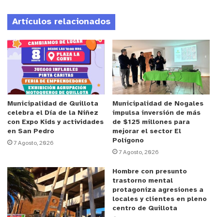
provisión de los servicios por parte de la sanitaria,
Artículos relacionados
evitando, de hecho, nuevas discontinuidades en el
sistema productivo de agua potable en estos
últimos 17 meses.
Anuncio Patrocinado
“Si bien la apertura de un expediente de caducidad
contra la empresa San Isidro se justificó en una
Municipalidad de Quillota
Municipalidad de Nogales
celebra el Día de la Niñez
impulsa inversión de más
serie de incumplimientos, donde la legislación
con Expo Kids y actividades
de $125 millones para
entrega esta salida regulatoria como última
en San Pedro
mejorar el sector El
Polígono
medida para solucionar problemas graves y
7 Agosto, 2026
7 Agosto, 2026
reiterados, también es cierto que la sanitaria logró
revertir la situación, sostenerla en el tiempo y
Hombre con presunto
trastorno mental
comprometer un robusto plan de inversiones que
protagoniza agresiones a
nos demuestra que la prestadora es capaz de
locales y clientes en pleno
entregar el servicio, evitando así dejar a los
centro de Quillota