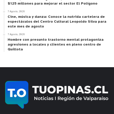
$125 millones para mejorar el sector El Polígono
Compromiso con la comunidad
7 Agosto, 2026
Cine, música y danza: Conoce la nutrida cartelera de
El superintendente Jorge Rivas expresó que
espectáculos del Centro Cultural Leopoldo Silva para
comprende que esta resolución pueda generar
este mes de agosto
dudas o inquietudes en parte de la comunidad
7 Agosto, 2026
organizada y en autoridades locales que
Hombre con presunto trastorno mental protagoniza
agresiones a locales y clientes en pleno centro de
solicitaron la caducidad de la concesión. Por ello,
Quillota
reiteró el compromiso de la Superintendencia con
la entrega de toda la información técnica y jurídica
que fundamenta esta decisión, así como su plena
disposición a mantener un diálogo abierto y
transparente con la ciudadanía.
“Como institución, nos la vamos a jugar por
asegurar el buen funcionamiento de esta
concesión. Sabemos que Los Molles es una