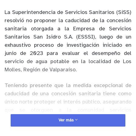
La Superintendencia de Servicios Sanitarios (SiSS)
resolvió no proponer la caducidad de la concesión
sanitaria otorgada a la Empresa de Servicios
Sanitarios San Isidro S.A. (ESSSI), luego de un
exhaustivo proceso de investigación iniciado en
junio de 2023 para evaluar el desempeño del
servicio de agua potable en la localidad de Los
Molles, Región de Valparaíso.
Teniendo presente que la medida excepcional de
caducidad de una concesión sanitaria tiene como
único norte proteger el interés público, asegurando
que se otorguen a la comunidad servicios
sanitarios con continuidad, la decisión de no
Ver más
perseverar en dicha medida ocurre luego de
comprobarse una mejora significativa en la