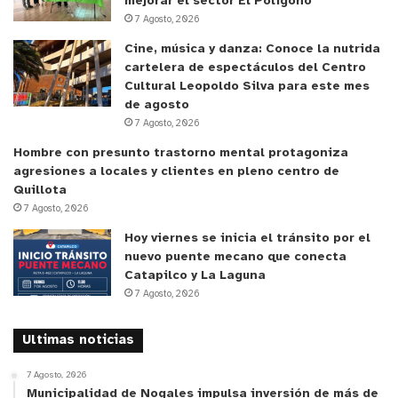
mejorar el sector El Polígono
7 Agosto, 2026
“Este nuevo plan de inversiones comprometido por
Cine, música y danza: Conoce la nutrida
ESSSI será fiscalizado rigurosamente por la SiSS”,
cartelera de espectáculos del Centro
advirtió el superintendente Rivas. Dicho plan
Cultural Leopoldo Silva para este mes
de agosto
deberá garantizar un estándar sostenido en la
7 Agosto, 2026
calidad del servicio para más de 1.300 familias
Hombre con presunto trastorno mental protagoniza
usuarias en Los Molles, con especial atención a los
agresiones a locales y clientes en pleno centro de
meses de alta demanda durante la temporada de
Quillota
verano.
7 Agosto, 2026
Hoy viernes se inicia el tránsito por el
“Además, se establecerán mecanismos de
nuevo puente mecano que conecta
Catapilco y La Laguna
seguimiento y participación comunitaria para
7 Agosto, 2026
verificar el cumplimiento efectivo de las medidas
comprometidas, con transparencia y enfoque en el
Ultimas noticias
derecho de las personas a acceder a servicios
sanitarios seguros y continuos”, subrayó.
7 Agosto, 2026
Municipalidad de Nogales impulsa inversión de más de