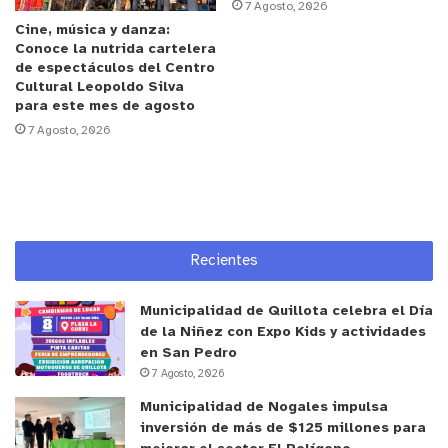
7 Agosto, 2026
vecinos de Los Molles en una incertidumbre
Cine, música y danza:
respecto de su prestador sanitario”, señaló el
Conoce la nutrida cartelera
superintendente de Servicios Sanitarios, Jorge
de espectáculos del Centro
Cultural Leopoldo Silva
Rivas Ch.
para este mes de agosto
7 Agosto, 2026
Cabe destacar que durante el pasado periodo
estival 2025, la localidad no registró fallas en el
sistema de producción de agua potable, resultado
de una serie de acciones realizadas por la
concesionaria, relativas al funcionamiento de una
Recientes
planta de osmosis inversa, mejoras eléctricas,
mantenimiento de pozos, y la instalación de un
Municipalidad de Quillota celebra el Día
estanque de regulación. A ello se suma un nuevo
de la Niñez con Expo Kids y actividades
en San Pedro
plan de acciones e inversiones comprometido por
7 Agosto, 2026
la sanitaria que busca reforzar puntos vulnerables
Municipalidad de Nogales impulsa
y asegurar la sustentabilidad del servicio ante la
inversión de más de $125 millones para
alta demanda estival.