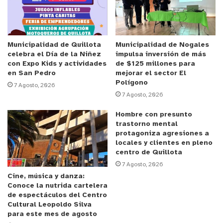
El Juzgado de Letras de La Ligua, en septiembre
de 2023, determinó que la demandada incurrió en
un “abuso de confianza”, agravado por la
Municipalidad de Quillota
Municipalidad de Nogales
celebra el Día de la Niñez
impulsa inversión de más
discapacidad de su hermana y la jueza, Jeannette
con Expo Kids y actividades
de $125 millones para
Roco Ramírez, concluyó que existió un ilícito civil
en San Pedro
mejorar el sector El
Polígono
condenando a la mujer al pago de $4.800.000 por
7 Agosto, 2026
7 Agosto, 2026
daño emergente y $5.000.000 por daño
moral, más reajustes e intereses.
Hombre con presunto
trastorno mental
protagoniza agresiones a
La Corte de Apelaciones de Valparaíso confirmó
locales y clientes en pleno
íntegramente esta decisión. Por su parte, la
centro de Quillota
defensa presentó un recurso de casación
7 Agosto, 2026
Cine, música y danza:
argumentando que se valoró erróneamente la
Conoce la nutrida cartelera
decisión, recurso que fue rechazado por la Corte
de espectáculos del Centro
Suprema integrada por los ministros Arturo Prado,
Cultural Leopoldo Silva
para este mes de agosto
Mario Carroza, la ministra María Soledad Melo y