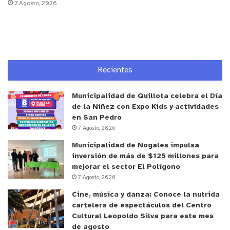
7 Agosto, 2026
los abogados integrantes Raúl Fuentes y Carlos
Urquieta.
Finalmente, la deshonesta hermana fue
condenada, hace unos días, a pagar 9 millones
Recientes
800 mil pesos a la afectada, suma que se
reajustará según el IPC.
Municipalidad de Quillota celebra el Día
de la Niñez con Expo Kids y actividades
en San Pedro
7 Agosto, 2026
Municipalidad de Nogales impulsa
inversión de más de $125 millones para
mejorar el sector El Polígono
7 Agosto, 2026
Cine, música y danza: Conoce la nutrida
cartelera de espectáculos del Centro
Cultural Leopoldo Silva para este mes
y tú, ¿qué opinas?
de agosto