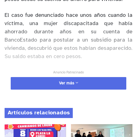
El caso fue denunciado hace unos años cuando la
víctima, una mujer discapacitada que había
ahorrado durante años en su cuenta de
BancoEstado para postular a un subsidio para la
vivienda, descubrió que estos habían desaparecido.
Su saldo estaba en cero pesos.
Anuncio Patrocinado
Cómo ella presentaba discapacidad mental e
Ver más
intelectual, siempre tenía que hacer trámites con
ayuda de un tercero, en este caso su hermana,
quien aprovechó esta condición para apropiarse de
Artículos relacionados
todo su dinero, girando reiteradamente montos de
200 mil pesos que sumaron finalmente 4 millones
800 mil pesos.