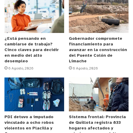
locales y factores de riesgo vinculados al cambio
climático.
Anuncio Patrocinado
La convocatoria tomó lugar en cuatro sedes
¿Está pensando en
Gobernador compromete
cambiarse de trabajo?
financiamiento para
vecinales y en la Casa del Adulto Mayor, donde los
Cinco claves para decidir
avanzar en la construcción
participantes trabajaron en conjunto con
en medio del alto
del Puente Colón de
desempleo
Limache
estudiantes del Instituto de Geografía de la PUCV
6 Agosto, 2026
6 Agosto, 2026
y funcionarios municipales. El académico del
Instituto de Geografía de la PUCV y líder del
proyecto, Rodrigo Figueroa, expuso que esta
colaboración surgió a partir de un fondo de la
Dirección de Investigación de la PUCV, en conjunto
con la Universidad Tecnológica de Auckland, Nueva
PDI detuvo a imputado
Sistema frontal: Provincia
Zelanda.
vinculado a ocho robos
de Quillota registra 833
violentos en Placilla y
hogares afectados y