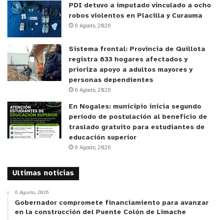
valoró la experiencia y señaló que el levantamiento
PDI detuvo a imputado vinculado a ocho
robos violentos en Placilla y Curauma
realizado “es muy importante, porque va a nutrir
6 Agosto, 2026
las bases que generemos hoy con respecto a lo
que estamos trabajando junto a la Dirección de
Sistema frontal: Provincia de Quillota
Seguridad, que también aborda el tema de
registra 833 hogares afectados y
prioriza apoyo a adultos mayores y
emergencias, catástrofes y desastres que puedan
personas dependientes
ocurrir. Queremos seguir trabajando con las
6 Agosto, 2026
personas mayores”.
En Nogales: municipio inicia segundo
período de postulación al beneficio de
María Martínez Zúñiga, participante de la jornada y
traslado gratuito para estudiantes de
ex presidenta de la Junta de Vecinos de la
educación superior
6 Agosto, 2026
Población José Arellano de Cartagena, comentó
que la experiencia fue muy valiosa.
Ultimas noticias
“Aquí en nuestra comunidad hemos trabajado en
6 Agosto, 2026
este proyecto con el profesor Rodrigo y con los
Gobernador compromete financiamiento para avanzar
en la construcción del Puente Colón de Limache
alumnos, que han sido fabulosos. Han tenido la