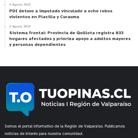
6 Agosto, 2026
voluntad de ayudarnos a aprender a usar la
PDI detuvo a imputado vinculado a ocho robos
tecnología del teléfono para hacer el mapeo”,
violentos en Placilla y Curauma
expresó.
6 Agosto, 2026
Sistema frontal: Provincia de Quillota registra 833
Por su parte
Francisca Florenzano, Gerente
hogares afectados y prioriza apoyo a adultos mayores
y personas dependientes
Sostenibilidad y Comunicaciones de Entel, destacó
que “este es un proyecto que nos mueve
profundamente porque vincula la tecnología con
las personas mayores. Permite mapear riesgos
comunitarios y fortalecer la resiliencia local ante
el cambio climático. Con estas alianzas
avanzamos en nuestro propósito corporativo:
acercar la tecnología y lograr transformaciones en
la sociedad”.
Somos el portal informativo de la Región de Valparaíso. Publicamos
La PUCV se convirtió en una de las seis
noticias de interés para nuestra comunidad.
instituciones ganadoras del “Fondo 55+” de Entel,