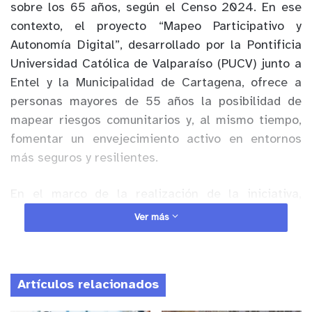
sobre los 65 años, según el Censo 2024. En ese
contexto, el proyecto “Mapeo Participativo y
Autonomía Digital”, desarrollado por la Pontificia
Universidad Católica de Valparaíso (PUCV) junto a
Entel y la Municipalidad de Cartagena, ofrece a
personas mayores de 55 años la posibilidad de
mapear riesgos comunitarios y, al mismo tiempo,
fomentar un envejecimiento activo en entornos
más seguros y resilientes.
En el marco de la realización de la iniciativa,
que considera capacitaciones y la creación de una
Ver más
plataforma de
webmapping
, con foco en autonomía
tecnológica, el equipo de trabajo desarrolló una
jornada denominada “Mapatón Ciudadano” en la
Artículos relacionados
comuna costera, la cual permitió a vecinos y
vecinas levantar información sobre amenazas