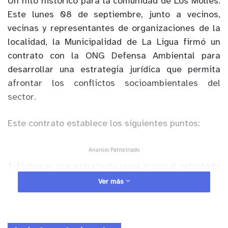
Un hito histórico para la comunidad de Los Molles.
Este lunes 08 de septiembre, junto a vecinos,
vecinas y representantes de organizaciones de la
localidad, la Municipalidad de La Ligua firmó un
contrato con la ONG Defensa Ambiental para
desarrollar una estrategia jurídica que permita
afrontar los conflictos socioambientales del
sector.
Este contrato establece los siguientes puntos:
Anuncio Patrocinado
1.-Elaborar una estrategia legal integral orientada
a la defensa y protección del borde costero.
Ver más
2.-Realizar un estudio de títulos que determine la
legalidad de los loteos en el sector de Los Molles.