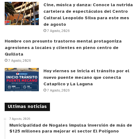
Cine, música y danza: Conoce la nutrida
En la misma línea, Álvaro Erazo Ortega, integrante
cartelera de espectáculos del Centro
de Fundación Protege Los Molles, valoró este
Cultural Leopoldo Silva para este mes
importante paso histórico.
“Este hito para
de agosto
7 Agosto, 2026
nosotros es muy, muy importante. Un anhelo
histórico para la mayoría de Los Mollinos. De
Hombre con presunto trastorno mental protagoniza
agresiones a locales y clientes en pleno centro de
verdad estoy muy contento. Muy alegre de que se
Quillota
haya realizado este hito, de que la Municipalidad
7 Agosto, 2026
esté danto un acto potente de recuperación de
Hoy viernes se inicia el tránsito por el
legalidad, de recuperar mucho tiempo de
nuevo puente mecano que conecta
administraciones que no se habían hecho cargo
Catapilco y La Laguna
7 Agosto, 2026
del tema”.
Ultimas noticias
Asimismo, Luis Osorio Pereira, integrante de
Cabildo Ciudadano
. “A nosotros nos parece de vital
7 Agosto, 2026
importancia y agradecemos la participación e
Municipalidad de Nogales impulsa inversión de más de
$125 millones para mejorar el sector El Polígono
iniciativa que ha tenido el Municipio de nuestra