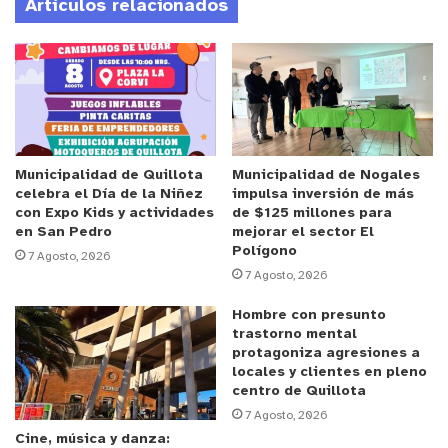
Artículos relacionados
3.-Formular e interponer las acciones judiciales y
administrativas necesarias para restablecer el
derecho y reparar el daño ambiental generado en
la localidad.
El alcalde de La Ligua, Patricio Pallares Valenzuela,
Municipalidad de Quillota
Municipalidad de Nogales
celebra el Día de la Niñez
impulsa inversión de más
fue enfático en señalar el compromiso que asume
con Expo Kids y actividades
de $125 millones para
el Municipio por la defensa de Los Molles.
“Hoy
en San Pedro
mejorar el sector El
estamos realizando un hito histórico acá en la
Polígono
7 Agosto, 2026
localidad de Los Molles. Hemos firmado un
7 Agosto, 2026
contrato con la ONG Defensa Ambiental, la cual
Hombre con presunto
nos va a ayudar con la problemática que tenemos
trastorno mental
protagoniza agresiones a
desde hace años: la recuperación de la playa, la
locales y clientes en pleno
línea de alta marea, el humedal y los edificios que
centro de Quillota
se han construido en este sector. Estamos con
7 Agosto, 2026
“Protege Los Molles”, “Cabildo Ciudadano”, con
Cine, música y danza: