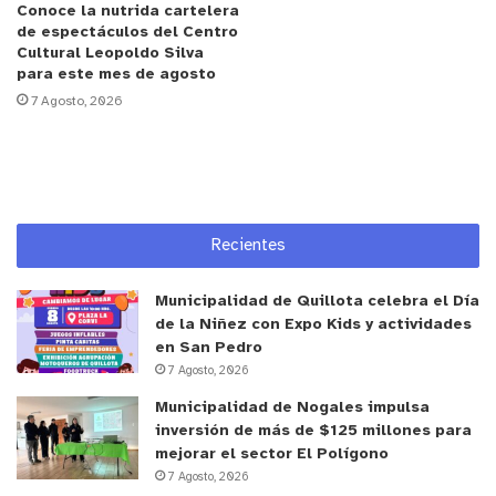
Conoce la nutrida cartelera
vecinos y vecinas de la localidad, más la ONG
de espectáculos del Centro
Defensa Ambiental. Estamos contentos de asumir
Cultural Leopoldo Silva
para este mes de agosto
este compromiso, poder proteger nuestra área acá
7 Agosto, 2026
en el sector de Los Molles y recuperar la playa”.
Por otra parte, Francisco Astorga Cárcamo,
representante de ONG Defensa Ambiental, detalló
las tareas que realizarán.
“Hoy hemos venido
Recientes
hacer un hito de lanzamiento del trabajo en
conjunto entre ONG Defensa Ambiental y el
Municipalidad de Quillota celebra el Día
Municipio de La Ligua para proteger, para
de la Niñez con Expo Kids y actividades
recuperar la playa a través del establecimiento
en San Pedro
7 Agosto, 2026
adecuado de la línea de alta marea, así como la
recuperación del humedal a propósito de todos los
Municipalidad de Nogales impulsa
inversión de más de $125 millones para
rellenos y obras ilegales que se han estado
mejorar el sector El Polígono
efectuando”.
7 Agosto, 2026