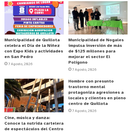
promoción del autocuidado y espacios para
sociabilizar, favoreciendo el bienestar integral de
los participantes.
En el marco del cierre de los talleres, el
coordinador de programas de intervención de
Municipalidad de Quillota
Municipalidad de Nogales
celebra el Día de la Niñez
impulsa inversión de más
Sopraval, Matías Torres, valoró la motivación de
con Expo Kids y actividades
de $125 millones para
los adultos mayores por mejorar su calidad de
en San Pedro
mejorar el sector El
Polígono
vida.
“Nos alegra ver el compromiso de los
7 Agosto, 2026
7 Agosto, 2026
participantes que asistieron a cada una de las
jornadas donde se llevaron a cabo distintas
Hombre con presunto
dinámicas que podrán replicar en sus hogares para
trastorno mental
protagoniza agresiones a
seguir fortaleciendo su autonomía en esta etapa de
locales y clientes en pleno
sus vidas”
, señaló.
centro de Quillota
7 Agosto, 2026
Cine, música y danza:
En tanto, la representante del CESFAM de Artificio,
Conoce la nutrida cartelera
Daniela Azócar, destacó el trabajo colaborativo
de espectáculos del Centro