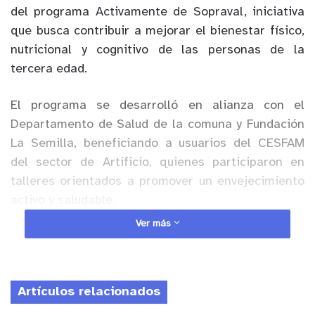
del programa Activamente de Sopraval, iniciativa
que busca contribuir a mejorar el bienestar físico,
nutricional y cognitivo de las personas de la
tercera edad.
El programa se desarrolló en alianza con el
Departamento de Salud de la comuna y Fundación
La Semilla, beneficiando a usuarios del CESFAM
del sector de Artificio, quienes participaron en
talleres orientados a promover un envejecimiento
activo y saludable.
Ver más
Anuncio Patrocinado
Durante dos meses, se realizaron sesiones
diseñadas por profesionales del área de la salud
Artículos relacionados
que incluyeron dinámicas de movilidad articular,