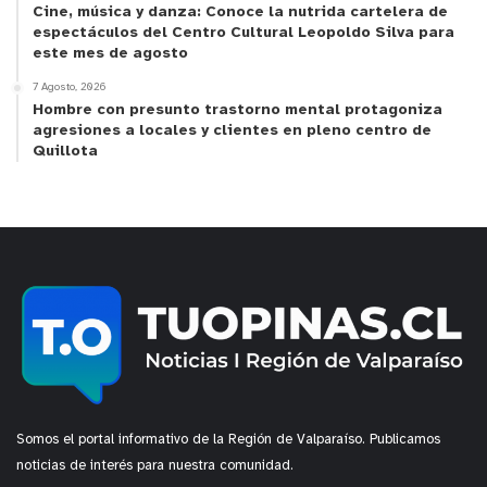
Cine, música y danza: Conoce la nutrida cartelera de
2026, realizado el pasado mes de septiembre,
espectáculos del Centro Cultural Leopoldo Silva para
consideró exposiciones de la académica de la
este mes de agosto
Pontificia Universidad Católica de Chile e
7 Agosto, 2026
investigadora en Gestión de Riesgo de Desastres y
Hombre con presunto trastorno mental protagoniza
agresiones a locales y clientes en pleno centro de
Vulnerabilidad Socioambiental, Carolina Martínez;
Quillota
la profesional de la Unidad de Análisis Territorial
de Conaf Valparaíso, Margarita San Martín; el jefe
regional del Departamento de Reducción de Riesgo
de Desastres de Senapred, Patricio Araneda; y el
comandante de Bomberos de Quilpué y del Consejo
Regional de Bomberos de la Región de Valparaíso,
Leonardo Araya.
y tú, ¿qué opinas?
Somos el portal informativo de la Región de Valparaíso. Publicamos
noticias de interés para nuestra comunidad.