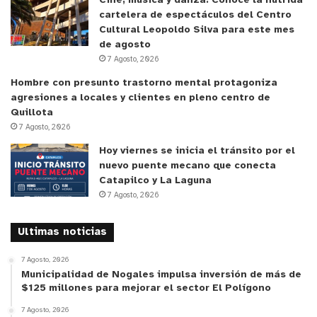
Cine, música y danza: Conoce la nutrida
que “son aliados estratégicos en materia de
cartelera de espectáculos del Centro
prevención, respuesta y también de recuperación.
Cultural Leopoldo Silva para este mes
de agosto
Ellos son el primer eje territorial que nos permite
7 Agosto, 2026
llegar a la emergencia”.
Hombre con presunto trastorno mental protagoniza
agresiones a locales y clientes en pleno centro de
Finalmente, la concejala de Santo Domingo y
Quillota
presidenta de la Comisión de Gestión de Riesgo de
7 Agosto, 2026
Desastres de la Asociación de Municipalidades de
Hoy viernes se inicia el tránsito por el
la Región de Valparaíso, Fabiola Contreras,
nuevo puente mecano que conecta
aseveró que “fue un excelente seminario, estamos
Catapilco y La Laguna
7 Agosto, 2026
muy bien articulados. Los municipios que
asistieron el día de hoy, la gran mayoría de la
Ultimas noticias
región, se fueron muy contentos y con la gran
mayoría de sus dudas resueltas”.
7 Agosto, 2026
Municipalidad de Nogales impulsa inversión de más de
$125 millones para mejorar el sector El Polígono
Cabe consignar que el seminario Prevención y
7 Agosto, 2026
Mitigación de Incendios Forestales, período 2025-