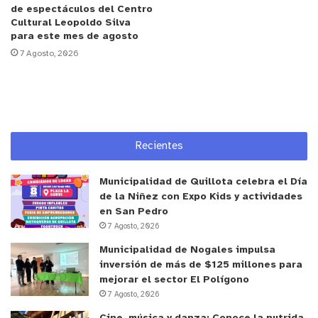
esta temporada”.
de espectáculos del Centro
Cultural Leopoldo Silva
para este mes de agosto
Por su parte, el jefe del Departamento de
7 Agosto, 2026
Reducción de Riesgo de Desastres de Senapred,
Patricio Araneda, afirmó que “en esta instancia
pudimos presentar distintas acciones que se están
vinculando a la Estrategia Nacional para la Gestión
de Incendios Forestales, para las acciones
Recientes
preventivas del Sinapred frente a la respuesta a
emergencias, y otras atingentes al área de
Municipalidad de Quillota celebra el Día
investigación de Conaf y a la planificación propia
de la Niñez con Expo Kids y actividades
en San Pedro
de Bomberos Valparaíso”.
7 Agosto, 2026
Municipalidad de Nogales impulsa
Por otro lado, destacó el rol fundamental que
inversión de más de $125 millones para
cumplen los encargados de Gestión del Riesgo de
mejorar el sector El Polígono
Desastres de los municipios y de las distintas
7 Agosto, 2026
delegaciones presidenciales provinciales, puesto