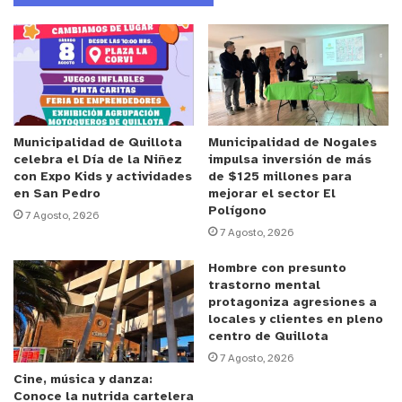
tener todas las coordinaciones previas entre los
organismos de emergencia y también, obviamente,
con todos los encargados de Gestión de Riesgo de
Desastres de las municipalidades, para poder
tener implementadas ya las medidas de
prevención, de mitigación y también de respuesta,
Municipalidad de Quillota
Municipalidad de Nogales
celebra el Día de la Niñez
impulsa inversión de más
y así enfrentar de buena manera este período de
con Expo Kids y actividades
de $125 millones para
alta ocurrencia de incendios forestales”.
en San Pedro
mejorar el sector El
Polígono
7 Agosto, 2026
7 Agosto, 2026
En la misma línea, el presidente del Consejo
Regional de Bomberos de la Región de Valparaíso,
Hombre con presunto
José Molina, valoró el espacio de diálogo e
trastorno mental
protagoniza agresiones a
intercambio de experiencias, ya que “en la medida
locales y clientes en pleno
en que la gente está más informada, en la medida
centro de Quillota
en que toma conocimiento de lo que ha pasado
7 Agosto, 2026
Cine, música y danza:
tiempo atrás, podemos enfrentar de mejor manera
Conoce la nutrida cartelera