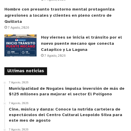
hablando de alrededor de 240 metros que
Hombre con presunto trastorno mental protagoniza
estamos mejorando el día de hoy. Esta es una
agresiones a locales y clientes en pleno centro de
Quillota
iniciativa del alcalde Patricio Pallares, realizada
7 Agosto, 2026
con recursos municipales aprobados por el
Hoy viernes se inicia el tránsito por el
Concejo Municipal de La Ligua. Hoy ya estamos con
nuevo puente mecano que conecta
la cuadrilla de maestros haciendo el trazado”.
Catapilco y La Laguna
7 Agosto, 2026
Asimismo, Vergara Lucero, agregó que durante
“la
próxima semana se vienen las demoliciones de las
Ultimas noticias
aceras existentes y ahí comenzaremos a
7 Agosto, 2026
pavimentar este tramo que considera hormigón,
Municipalidad de Nogales impulsa inversión de más de
adoquines de distintos colores, mejoramiento de
$125 millones para mejorar el sector El Polígono
las soleras y la instalación de mobiliario urbano.
7 Agosto, 2026
Además, vamos a pavimentar este tramo porque
Cine, música y danza: Conoce la nutrida cartelera de
espectáculos del Centro Cultural Leopoldo Silva para
hoy día se encuentra bien abandonado, por eso
este mes de agosto
surge la idea de mejorar este sector de Los
7 Agosto, 2026