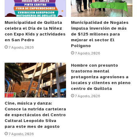
-Arborización y paisajismo.
-Instalación de un proyecto eléctrico que permita
Municipalidad de Quillota
Municipalidad de Nogales
iluminación adecuada y segura.
celebra el Día de la Niñez
impulsa inversión de más
con Expo Kids y actividades
de $125 millones para
en San Pedro
mejorar el sector El
-Construcción de sombreadores y mobiliario
Polígono
7 Agosto, 2026
urbano, favoreciendo el uso turístico y recreativo.
7 Agosto, 2026
Hombre con presunto
-Muro de contención y estabilización de taludes en
trastorno mental
puntos críticos.
protagoniza agresiones a
locales y clientes en pleno
centro de Quillota
-Terrazas y áreas de estancia que potencien el
7 Agosto, 2026
atractivo del paseo costero.
Cine, música y danza:
Conoce la nutrida cartelera
de espectáculos del Centro
El alcalde de La Ligua, Patricio Pallares Valenzuela,
Cultural Leopoldo Silva
se refirió al impacto que tiene esta obra, ya que es
para este mes de agosto
una sentida necesidad del sector de Los Molles
.
7 Agosto, 2026