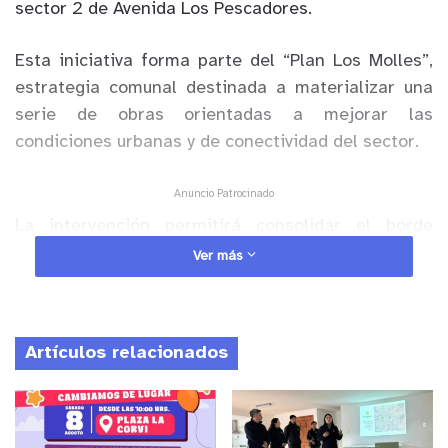
sector 2 de Avenida Los Pescadores.
Esta iniciativa forma parte del “Plan Los Molles”,
estrategia comunal destinada a materializar una
serie de obras orientadas a mejorar las
condiciones urbanas y de conectividad del sector.
Anuncio Patrocinado
La intervención permitirá consolidar el borde
costero como un espacio seguro y atractivo para el
Ver más
turismo. El proyecto tendrá una inversión cercana
a los 170 millones de pesos.
Artículos relacionados
Las obras contemplan:
-Construcción de aceras peatonales accesibles.