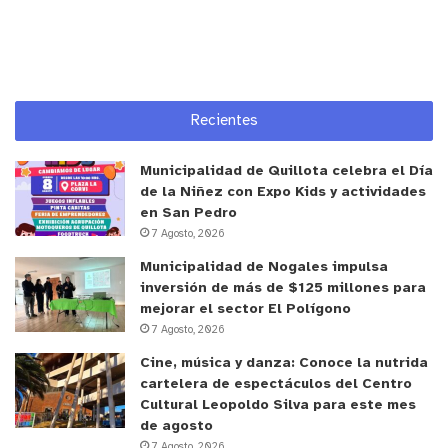
“Estamos comenzando una tremenda obra en la
localidad de Los Molles, la cual va hacer justicia a
las demandas que habían de mejoramiento en el
sector. Esta es una obra que le vamos a poner todo
Recientes
el corazón para que quede de la mejor forma.
Mejorando bermas, aceras y algunos puntos que
Municipalidad de Quillota celebra el Día
estaban pendientes. Luminarias, accesos,
de la Niñez con Expo Kids y actividades
señalética, entre otros. Se harán una serie de
en San Pedro
mejoras que esperamos sean bien recibidas por el
7 Agosto, 2026
sector de Los Molles”.
Municipalidad de Nogales impulsa
inversión de más de $125 millones para
mejorar el sector El Polígono
Por otra parte, Felipe Vergara Lucero, Director de
7 Agosto, 2026
la Secretaría Comunal de Planificación (SECPLA),
Cine, música y danza: Conoce la nutrida
entregó detalles de la primera etapa de los
cartelera de espectáculos del Centro
trabajos. “
Estamos dando inicio a las obras de
Cultural Leopoldo Silva para este mes
mejoramiento de las obras de un tramo importante
de agosto
del borde costero de Los Molles. Estamos
7 Agosto, 2026