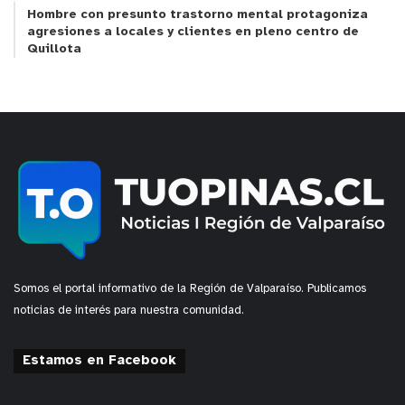
Molles”.
Hombre con presunto trastorno mental protagoniza
agresiones a locales y clientes en pleno centro de
Quillota
Este proyecto constituye una intervención
estratégica que busca mejorar la conectividad,
seguridad y calidad del espacio público en Los
Molles, promoviendo un borde costero más
ordenado, atractivo y seguro, en beneficio de los
habitantes de la localidad como de quienes vistan
este importante destino turístico.
Así el Municipio de La Ligua seguirá trabajando
fuertemente para mejorar la calidad de vida de los
Somos el portal informativo de la Región de Valparaíso. Publicamos
vecinos y vecinas de Comuna.
noticias de interés para nuestra comunidad.
y tú, ¿qué opinas?
Estamos en Facebook