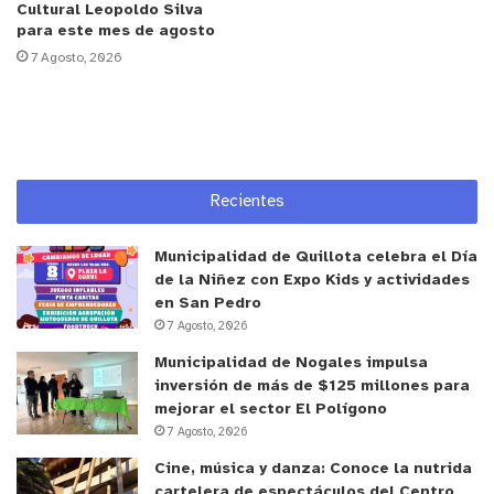
significativa, al tiempo que reforzaron valores
Cultural Leopoldo Silva
para este mes de agosto
como la colaboración, la empatía y el trabajo
7 Agosto, 2026
comunitario.
y tú, ¿qué opinas?
Recientes
Municipalidad de Quillota celebra el Día
de la Niñez con Expo Kids y actividades
en San Pedro
7 Agosto, 2026
Municipalidad de Nogales impulsa
inversión de más de $125 millones para
mejorar el sector El Polígono
7 Agosto, 2026
Cine, música y danza: Conoce la nutrida
cartelera de espectáculos del Centro