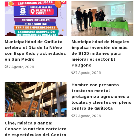
comunicación intercultural. Posteriormente, en la
sala de computación, diseñaron los nuevos menús
con criterios de claridad visual y precisión
idiomática.
El proyecto concluyó el pasado jueves 30, cuando
Municipalidad de Quillota
Municipalidad de Nogales
celebra el Día de la Niñez
impulsa inversión de más
las alumnas visitaron nuevamente los
con Expo Kids y actividades
de $125 millones para
establecimientos participantes para entregar
en San Pedro
mejorar el sector El
Polígono
oficialmente los menús traducidos a sus
7 Agosto, 2026
7 Agosto, 2026
propietarios. Esta acción simbolizó el cierre de una
experiencia que combinó aprendizaje académico,
Hombre con presunto
responsabilidad social y compromiso con el
trastorno mental
protagoniza agresiones a
entorno local.
locales y clientes en pleno
centro de Quillota
La actividad, alineada con el sello educativo
7 Agosto, 2026
Cine, música y danza:
bilingüe del colegio, permitió a las estudiantes
Conoce la nutrida cartelera
poner en práctica el idioma inglés de manera
de espectáculos del Centro