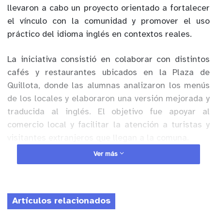
llevaron a cabo un proyecto orientado a fortalecer
el vínculo con la comunidad y promover el uso
práctico del idioma inglés en contextos reales.
La iniciativa consistió en colaborar con distintos
cafés y restaurantes ubicados en la Plaza de
Quillota, donde las alumnas analizaron los menús
de los locales y elaboraron una versión mejorada y
traducida al inglés. El objetivo fue apoyar al
comercio local y facilitar la atención a turistas y
visitantes extranjeros que llegan a la comuna.
Ver más
Anuncio Patrocinado
El trabajo se desarrolló durante las clases de
inglés, instancia en la que las estudiantes
Artículos relacionados
aplicaron sus conocimientos lingüísticos y de