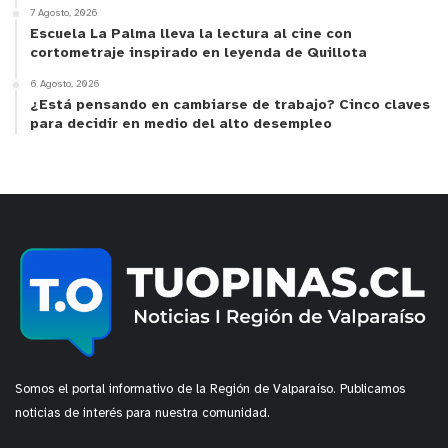
7 Agosto, 2026
Escuela La Palma lleva la lectura al cine con
Valparaíso
16
5
4
cortometraje inspirado en leyenda de Quillota
RM
6 Agosto, 2026
15
4
2
Poniente
¿Está pensando en cambiarse de trabajo? Cinco claves
para decidir en medio del alto desempleo
RM Oriente
16
0
0
O´Higgins
10
1
0
Maule
15
7
0
Ñuble
10
2
0
Biobío
17
6
0
La
10
5
0
Araucanía
Somos el portal informativo de la Región de Valparaíso. Publicamos
Los Ríos
15
1
0
noticias de interés para nuestra comunidad.