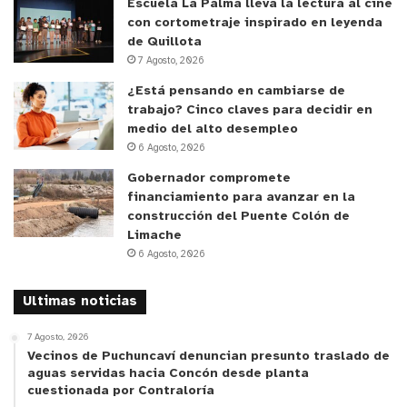
indicios de aquella infracción.
Escuela La Palma lleva la lectura al cine
con cortometraje inspirado en leyenda
de Quillota
El balance regional fue el siguiente:
7 Agosto, 2026
¿Está pensando en cambiarse de
Número total
trabajo? Cinco claves para decidir en
Número
de
medio del alto desempleo
N° Total de
total de
6 Agosto, 2026
Región
fiscalizaciones
Fiscalizaciones
trabajadores
terminadas
Gobernador compromete
suspendidos
financiamiento para avanzar en la
CON MULTA
construcción del Puente Colón de
Arica y
Limache
10
4
0
6 Agosto, 2026
Parinacota
Tarapacá
15
12
0
Ultimas noticias
Antofagasta
15
5
0
7 Agosto, 2026
Vecinos de Puchuncaví denuncian presunto traslado de
Atacama
15
7
0
aguas servidas hacia Concón desde planta
cuestionada por Contraloría
Coquimbo
15
7
0