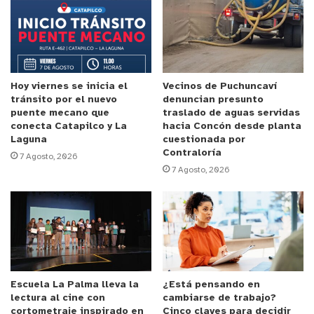
En el programa inspectivo anterior, los pasados
días 30 y 31 de octubre, con ocasión del feriado de
Iglesias Evangélicas y Protestantes, la DT realizó
225 fiscalizaciones, con 67 multas por
Hoy viernes se inicia el
Vecinos de Puchuncaví
tránsito por el nuevo
denuncian presunto
$212.366.490 y 6 tripulantes suspendidos
puente mecano que
traslado de aguas servidas
conecta Catapilco y La
hacia Concón desde planta
El director (s) del Trabajo, Luis Villazón, destacó
Laguna
cuestionada por
Contraloría
7 Agosto, 2026
que “sobre este programa inspectivo nacional a
7 Agosto, 2026
los buses interurbanos, quiero resaltar que con él
estamos reforzando el control del cumplimiento de
las jornadas legales de conducción y descanso de
las tripulaciones en todo el territorio y ayudando a
un esfuerzo compartido de varias instancias
públicas para evitar accidentes carreteros por
Escuela La Palma lleva la
¿Está pensando en
culpa de la fatiga de los conductores”.
lectura al cine con
cambiarse de trabajo?
cortometraje inspirado en
Cinco claves para decidir