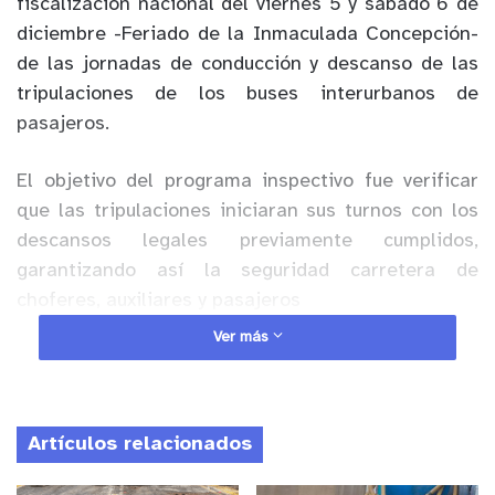
fiscalización nacional del viernes 5 y sábado 6 de
diciembre -Feriado de la Inmaculada Concepción-
de las jornadas de conducción y descanso de las
tripulaciones de los buses interurbanos de
pasajeros.
El objetivo del programa inspectivo fue verificar
que las tripulaciones iniciaran sus turnos con los
descansos legales previamente cumplidos,
garantizando así la seguridad carretera de
choferes, auxiliares y pasajeros
Ver más
Anuncio Patrocinado
A lo largo del territorio la DT efectuó 221
fiscalizaciones, 76 de las cuales terminaron con
Artículos relacionados
multas por $250.351.200 y la suspensión de 6
tripulantes.