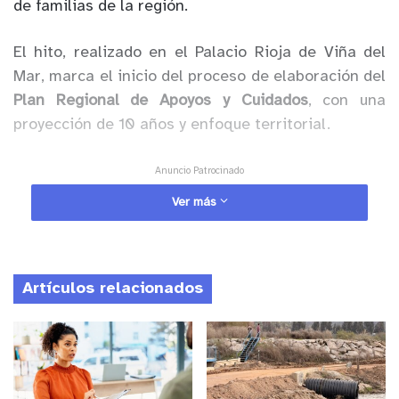
de familias de la región.
El hito, realizado en el Palacio Rioja de Viña del
Mar, marca el inicio del proceso de elaboración del
Plan Regional de Apoyos y Cuidados
, con una
proyección de 10 años y enfoque territorial.
Anuncio Patrocinado
El gobernador regional,
Rodrigo Mundaca
, destacó
Ver más
que este avance es la continuidad de un
compromiso asumido desde 2021, poniendo en el
centro a las personas cuidadoras y vinculando esta
Artículos relacionados
política con derechos humanos, justicia social y
equidad territorial.
Desde el Gobierno central, la subsecretaria de la
Mujer y Equidad de Género,
Claudia Donaire
, valoró