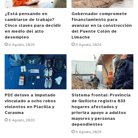
la instancia como un paso concreto para la
implementación sostenible de la Política Nacional
¿Está pensando en
Gobernador compromete
cambiarse de trabajo?
financiamiento para
de Cuidados.
Cinco claves para decidir
avanzar en la construcción
en medio del alto
del Puente Colón de
El comité estará integrado por servicios públicos,
desempleo
Limache
6 Agosto, 2026
6 Agosto, 2026
municipios, academia y organizaciones de
cuidadoras, y tendrá como misión asesorar,
coordinar y proponer políticas regionales que
fortalezcan la corresponsabilidad social y de
género en las tareas de cuidado.
y tú, ¿qué opinas?
PDI detuvo a imputado
Sistema frontal: Provincia
vinculado a ocho robos
de Quillota registra 833
violentos en Placilla y
hogares afectados y
Curauma
prioriza apoyo a adultos
mayores y personas
6 Agosto, 2026
dependientes
6 Agosto, 2026