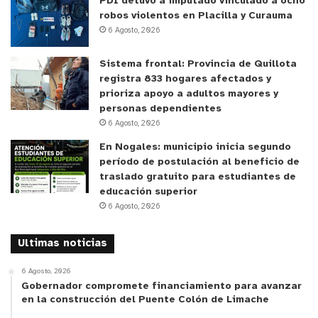
Por su parte, el rector de la PUCV, Nelson Vásquez,
PDI detuvo a imputado vinculado a ocho
robos violentos en Placilla y Curauma
relevó el compromiso permanente de la
6 Agosto, 2026
Universidad con la región y la ciudad donde hace
97 años abrió sus puertas.
Sistema frontal: Provincia de Quillota
registra 833 hogares afectados y
prioriza apoyo a adultos mayores y
“Creemos en el valor de la cultura. A través del
personas dependientes
arte, la belleza y la música es posible ir mostrando
6 Agosto, 2026
la riqueza de la región de Valparaíso (…) Pocas
En Nogales: municipio inicia segundo
ciudades tienen un registro de la calidad de la
período de postulación al beneficio de
nuestra. Tenemos una de las cartografías más
traslado gratuito para estudiantes de
relevantes del país, desde la colonia en adelante”,
educación superior
6 Agosto, 2026
reflexionó.
Ultimas noticias
En relación con el valor patrimonial de la colección
pictórica del Museo Baburizza, el rector subrayó
6 Agosto, 2026
que se trata de un registro particularmente
Gobernador compromete financiamiento para avanzar
en la construcción del Puente Colón de Limache
significativo del paso del tiempo. “Cuando