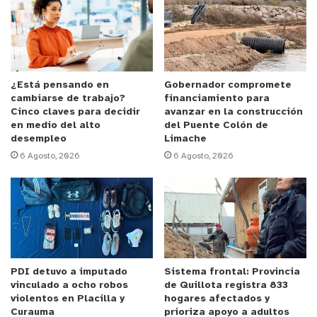
junto a diversos especialistas de ambas áreas del
conocimiento.
Anuncio Patrocinado
La actividad contó con la participación de la
¿Está pensando en
Gobernador compromete
cambiarse de trabajo?
financiamiento para
alcaldesa de Valparaíso y exalumnos de la
Cinco claves para decidir
avanzar en la construcción
Universidad, Camila Nieto; el rector de la PUCV,
en medio del alto
del Puente Colón de
desempleo
Limache
Nelson Vásquez; el director ejecutivo del Museo de
6 Agosto, 2026
6 Agosto, 2026
Bellas Artes de Valparaíso, Rafael Torres; el
director del Instituto de Historia, Ricardo Iglesias;
el director del Instituto de Arte, Francisco Cruz;
además de otras autoridades universitarias y del
ámbito cultural.
PDI detuvo a imputado
Sistema frontal: Provincia
La alcaldesa de Valparaíso, Camila Nieto, destacó
vinculado a ocho robos
de Quillota registra 833
los 130 años de historia del Museo de Bellas Artes
violentos en Placilla y
hogares afectados y
Curauma
prioriza apoyo a adultos
de la ciudad puerto y reflexionó sobre el desafío de