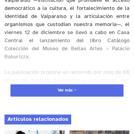
Valparaíso —institución que promueve el acceso
democrático a la cultura, el fortalecimiento de la
identidad de Valparaíso y la articulación entre
organismos que custodian nuestra memoria—, el
viernes 12 de diciembre se llevó a cabo en Casa
Central el lanzamiento del libro Catálogo
Colección del Museo de Bellas Artes – Palacio
Baburizza.
La publicación propone un recorrido por más de 60
obras de autores nacionales y extranjeros que
retratan la evolución de la ciudad puerto entre el
Ver más
siglo XIX y comienzos del XX. El libro, desarrollado
a través de Ediciones PUCV, fue editado por los
profesores Pablo García y Amalia Cross, del
Artículos relacionados
Instituto de Historia y del Instituto de Arte,
respectivamente, quienes lideraron este trabajo