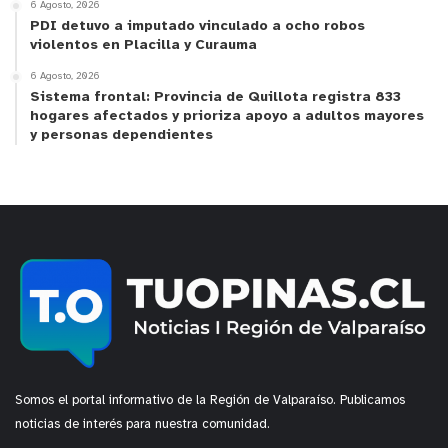
6 Agosto, 2026
recibimos la idea de hacer esta obra, nos pareció
PDI detuvo a imputado vinculado a ocho robos
que la editorial de la Universidad tenía que poner
violentos en Placilla y Curauma
en valor el estudio e investigación de nuestros
6 Agosto, 2026
profesores y profesoras. Tanto Amalia como Pablo
Sistema frontal: Provincia de Quillota registra 833
juntaron una serie de autores y modelaron una
hogares afectados y prioriza apoyo a adultos mayores
y personas dependientes
obra colectiva, la que incluye una mirada desde el
siglo XXI”, complementó.
Una historia del arte desde la región de Valparaíso
El director ejecutivo del Museo de Bellas Artes de
Valparaíso – Palacio Baburizza, Rafael Torres,
recordó que el Paseo Yugoslavo, donde se emplaza
el museo, era conocido antiguamente como el
paseo “americano”, lugar donde vivieron Juan
Somos el portal informativo de la Región de Valparaíso. Publicamos
Brown e Isabel Caces, ambos benefactores de la
noticias de interés para nuestra comunidad.
PUCV.