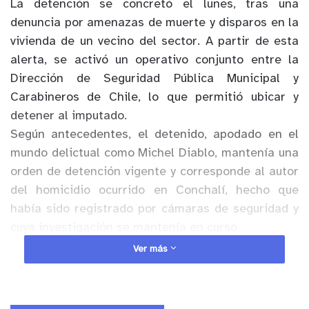
La detención se concretó el lunes, tras una
denuncia por amenazas de muerte y disparos en la
vivienda de un vecino del sector. A partir de esta
alerta, se activó un operativo conjunto entre la
Dirección de Seguridad Pública Municipal y
Carabineros de Chile, lo que permitió ubicar y
detener al imputado.
Según antecedentes, el detenido, apodado en el
mundo delictual como Michel Diablo, mantenía una
orden de detención vigente y corresponde al autor
del homicidio ocurrido en Conchalí, hecho que
había sido registrado por cámaras de seguridad y
cuya investigación se mantenía en curso.
Ver más
El procedimiento desarrollado en Papudo no solo
permitió contener una situación de alto riesgo
para la comuna, sino que resultó determinante