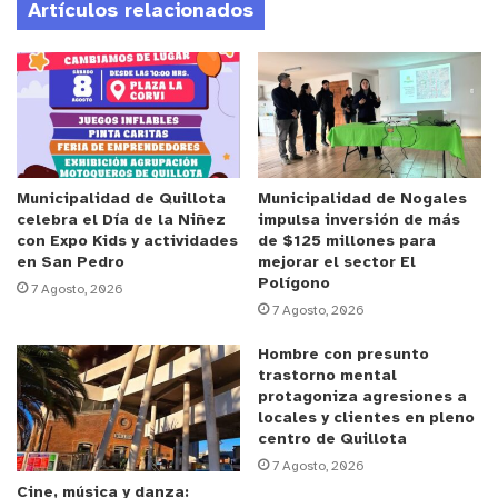
Artículos relacionados
para avanzar en la investigación de este caso,
evidenciando que, por un lado, el delito es móvil y
que el trabajo policial, en coordinación con
seguridad pública municipal, obtiene resultados
efectivos en el despliegue diario.
Anuncio Patrocinado
Municipalidad de Quillota
Municipalidad de Nogales
celebra el Día de la Niñez
impulsa inversión de más
Al respecto, la alcaldesa de papudo, Claudia
con Expo Kids y actividades
de $125 millones para
Adasme, señaló que “este caso demuestra que el
en San Pedro
mejorar el sector El
Polígono
rol de la gestión municipal en el despliegue
7 Agosto, 2026
7 Agosto, 2026
territorial es clave porque somos el primer punto
de contacto con la comunidad y somos quienes
Hombre con presunto
trastorno mental
muchas veces activamos estas alertas. Eso, fue
protagoniza agresiones a
plenamente reconocido en la Ley de Seguridad
locales y clientes en pleno
Pública, pero lamentablemente ahora viene otro
centro de Quillota
7 Agosto, 2026
proceso de espera para la aprobación de su
Cine, música y danza: