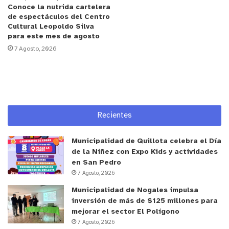
reglamento. Sin él, hoy tenemos muy limitada la
Conoce la nutrida cartelera
posibilidad de operativizar plenamente el espíritu
de espectáculos del Centro
Cultural Leopoldo Silva
de la ley, por eso hacemos un llamado a avanzar
para este mes de agosto
con urgencia en esta materia, de modo que los
7 Agosto, 2026
municipios cuenten con nuevas atribuciones y
herramientas que permitan que este trabajo
conjunto sea todavía más efectivo”.
y tú, ¿qué opinas?
Recientes
Municipalidad de Quillota celebra el Día
de la Niñez con Expo Kids y actividades
en San Pedro
7 Agosto, 2026
Municipalidad de Nogales impulsa
inversión de más de $125 millones para
mejorar el sector El Polígono
7 Agosto, 2026