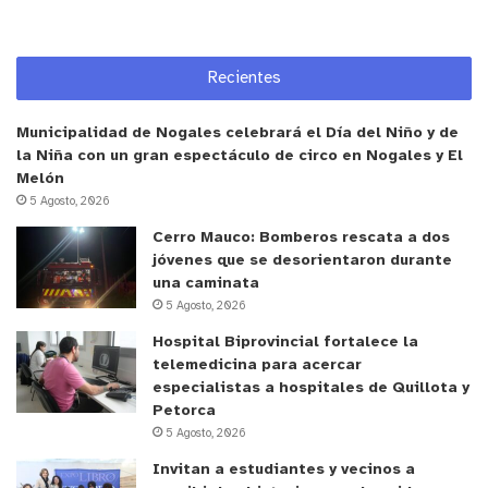
de Hungría, para luego continuar con Kórkora. El
día 30 abrirán la noche A Veces Millä y Eta
Recientes
Karinae, para luego cerrar con Chinelos Do Forró,
en Terraza Miaw. Todos los conciertos son
Municipalidad de Nogales celebrará el Día del Niño y de
gratuitos y con entrada liberada.
la Niña con un gran espectáculo de circo en Nogales y El
Melón
y tú, ¿qué opinas?
5 Agosto, 2026
Cerro Mauco: Bomberos rescata a dos
jóvenes que se desorientaron durante
una caminata
Cultura
Música
Valparaíso
5 Agosto, 2026
Hospital Biprovincial fortalece la
ValparaísoFolk
telemedicina para acercar
especialistas a hospitales de Quillota y
Petorca
5 Agosto, 2026
Invitan a estudiantes y vecinos a