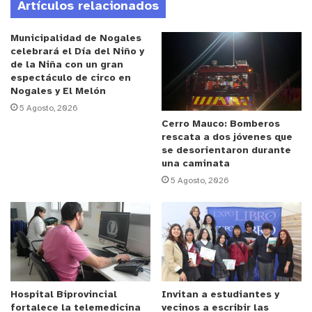
Artículos relacionados
diversas partes del mundo, que realizan un viaje
muy largo para llegar a Chile, por lo mismo
Municipalidad de Nogales
pensamos que sería una excelente idea ofrecer
celebrará el Día del Niño y
de la Niña con un gran
más actividades relacionadas al folklore dentro de
espectáculo de circo en
nuestra región. Se trata de una instancia donde
Nogales y El Melón
conectaremos extranjeros, locales y migrantes en
5 Agosto, 2026
un solo espacio de aprendizaje, compartiendo y
Cerro Mauco: Bomberos
rescata a dos jóvenes que
relacionándonos a través de un objetivo común, la
se desorientaron durante
música”, explicó la organizadora.
una caminata
5 Agosto, 2026
Anuncio Patrocinado
Por su parte, la directora artística del encuentro,
Concepción Neuling, destacó la importancia de
haber materializado esta primera versión de
“ValparaFolk”. “Concretar esta idea significa
avanzar en una economía cultural sustentable para
Hospital Biprovincial
Invitan a estudiantes y
fortalece la telemedicina
vecinos a escribir las