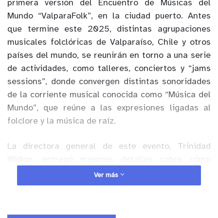
primera versión del Encuentro de Músicas del
Mundo “ValparaFolk”, en la ciudad puerto. Antes
que termine este 2025, distintas agrupaciones
musicales folclóricas de Valparaíso, Chile y otros
países del mundo, se reunirán en torno a una serie
de actividades, como talleres, conciertos y “jams
sessions”, donde convergen distintas sonoridades
de la corriente musical conocida como “Música del
Mundo”, que reúne a las expresiones ligadas al
folclore y la música de raíz.
La directora general de este evento, Trinidad
Widow, entregó mayores detalles sobre cómo
nació la iniciativa. “En nuestra asociación tenemos
Ver más
otro proyecto llamado ‘Ethno Chile’, que consiste
en una residencia artística internacional, donde
recibimos una gran cantidad de músicos de