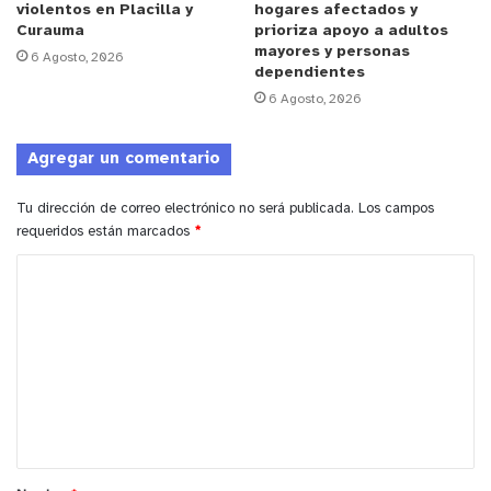
Quillota
violentos en Placilla y
hogares afectados y
Curauma
prioriza apoyo a adultos
mayores y personas
6 Agosto, 2026
dependientes
6 Agosto, 2026
Agregar un comentario
Tu dirección de correo electrónico no será publicada.
Los campos
requeridos están marcados
*
C
o
m
e
n
t
a