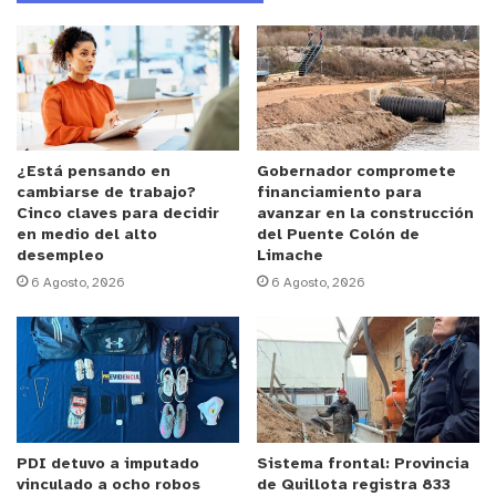
un valor de $2.000, monto que será destinado
íntegramente en beneficio de la Mesa Territorial
Boco.
Desde el municipio extendieron la invitación a la
comunidad a participar de esta iniciativa,
¿Está pensando en
Gobernador compromete
cambiarse de trabajo?
financiamiento para
destacando el carácter familiar de la actividad y el
Cinco claves para decidir
avanzar en la construcción
sentido solidario del aporte voluntario, que busca
en medio del alto
del Puente Colón de
desempleo
Limache
apoyar el trabajo territorial desarrollado en el
6 Agosto, 2026
6 Agosto, 2026
sector.
y tú, ¿qué opinas?
Edén. Luis Mella
Provincia de Quillota
PDI detuvo a imputado
Sistema frontal: Provincia
vinculado a ocho robos
de Quillota registra 833