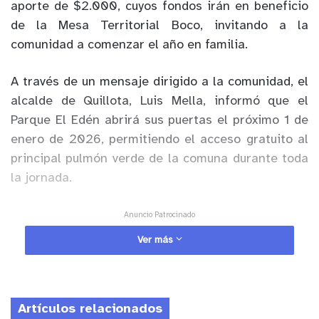
aporte de $2.000, cuyos fondos irán en beneficio
de la Mesa Territorial Boco, invitando a la
comunidad a comenzar el año en familia.
A través de un mensaje dirigido a la comunidad, el
alcalde de Quillota, Luis Mella, informó que el
Parque El Edén abrirá sus puertas el próximo 1 de
enero de 2026, permitiendo el acceso gratuito al
principal pulmón verde de la comuna durante toda
la jornada.
Anuncio Patrocinado
Según detalló el jefe comunal, el recinto
Ver más
funcionará desde las 9:00 hasta las 19:00 horas,
con el objetivo de ofrecer un espacio de recreación
y encuentro familiar para dar inicio al nuevo año.
Artículos relacionados
Asimismo, se indicó que el estacionamiento tendrá