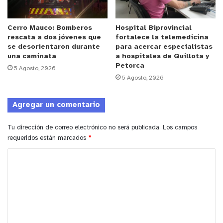
El mensaje concluye destacando la fe permanente
Cerro Mauco: Bomberos
Hospital Biprovincial
de César Villegas en el plantel y en el cuerpo
rescata a dos jóvenes que
fortalece la telemedicina
técnico, así como su rol fundamental en el
se desorientaron durante
para acercar especialistas
crecimiento institucional y deportivo de Deportes
una caminata
a hospitales de Quillota y
Petorca
5 Agosto, 2026
Limache, en un momento especialmente sensible
5 Agosto, 2026
tanto para la familia como para la comunidad del
club.
Agregar un comentario
y tú, ¿qué opinas?
Tu dirección de correo electrónico no será publicada.
Los campos
requeridos están marcados
*
C
Cesar Villegas
Deportes Limache
o
m
San Luis
Victor Riveros
e
n