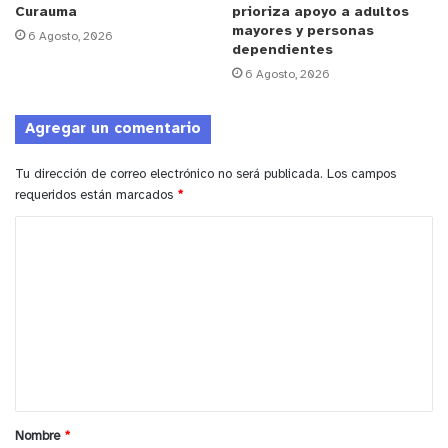
Curauma
prioriza apoyo a adultos
mayores y personas
6 Agosto, 2026
dependientes
6 Agosto, 2026
Agregar un comentario
Tu dirección de correo electrónico no será publicada.
Los campos
requeridos están marcados
*
C
o
m
e
n
t
a
Nombre
*
r