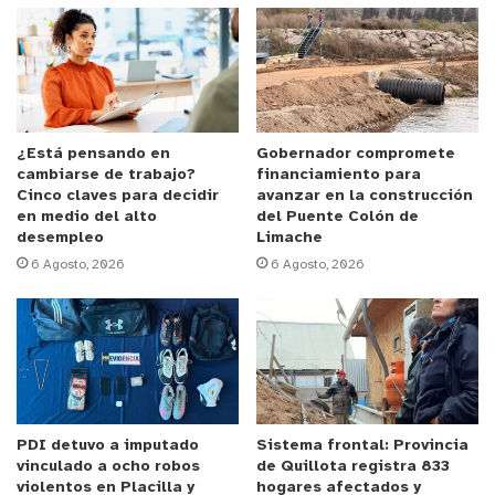
fortaleciendo valores como la disciplina, el
esfuerzo y el trabajo en equipo. En ese sentido, la
autoridad comunal reafirmó que este tipo de
apoyos continuarán siendo una prioridad dentro de
su gestión.
¿Está pensando en
Gobernador compromete
cambiarse de trabajo?
financiamiento para
y tú, ¿qué opinas?
Cinco claves para decidir
avanzar en la construcción
en medio del alto
del Puente Colón de
desempleo
Limache
Becas
Municipalidad de Nogales
6 Agosto, 2026
6 Agosto, 2026
Nogales
PDI detuvo a imputado
Sistema frontal: Provincia
vinculado a ocho robos
de Quillota registra 833
violentos en Placilla y
hogares afectados y