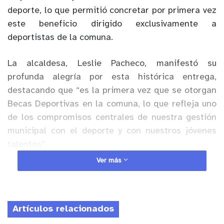
deporte, lo que permitió concretar por primera vez
este beneficio dirigido exclusivamente a
deportistas de la comuna.
La alcaldesa, Leslie Pacheco, manifestó su
profunda alegría por esta histórica entrega,
destacando que “es la primera vez que se otorgan
Becas Deportivas en la comuna, lo que refleja uno
de los compromisos centrales de nuestra gestión
municipal con el deporte y con nuestros jóvenes
talentos”.
Ver más
Anuncio Patrocinado
Desde el municipio se recalcó que promover la
práctica deportiva es fundamental para el
Artículos relacionados
desarrollo integral de niñas, niños y jóvenes,