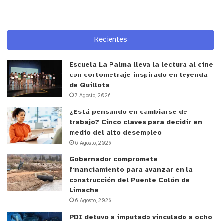
Montaje: Animita
Compañía: Sinestesia – Escuela de Teatro de las
Personas Oprimidas (Chile).
Recientes
Jueves 8 de enero / 18:00 hrs. / Lugar: Sala
Escuela La Palma lleva la lectura al cine
Estudio
con cortometraje inspirado en leyenda
Montaje: Balaio de Gado
de Quillota
Compañía: Grupo Levante de Teatro do Oprimido
7 Agosto, 2026
(Brasil).
¿Está pensando en cambiarse de
trabajo? Cinco claves para decidir en
Viernes 9 de enero / 18:00 hrs. / Lugar: Sala
medio del alto desempleo
6 Agosto, 2026
Estudio
Montaje:Obligada a Sonreír
Gobernador compromete
financiamiento para avanzar en la
Compañía: Incómodas (Argentina).
construcción del Puente Colón de
Limache
Sábado 10 de enero / 18:00 hrs. / Lugar: Sala
6 Agosto, 2026
Estudio
PDI detuvo a imputado vinculado a ocho