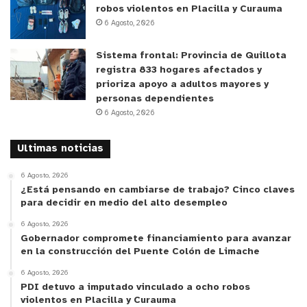
Montaje: Algo va a cambiar
robos violentos en Placilla y Curauma
Compañía: La Vaina, Colectivo Creativo (Colombia).
6 Agosto, 2026
Sistema frontal: Provincia de Quillota
y tú, ¿qué opinas?
registra 833 hogares afectados y
prioriza apoyo a adultos mayores y
personas dependientes
6 Agosto, 2026
Cultura
Valparaíso
Ultimas noticias
6 Agosto, 2026
¿Está pensando en cambiarse de trabajo? Cinco claves
para decidir en medio del alto desempleo
6 Agosto, 2026
Gobernador compromete financiamiento para avanzar
en la construcción del Puente Colón de Limache
6 Agosto, 2026
PDI detuvo a imputado vinculado a ocho robos
violentos en Placilla y Curauma