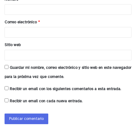
r
Programación en el PCdV – Ex Cárcel
i
o
Correo electrónico
*
Lunes 5 de enero / 17:30 hrs. / Lugar: Teatro del
*
Parque
Montaje: O Pregador – Teatro Foro Antirracista
Sitio web
Compañía: Centro do teatro do oprimido CTO
Bahía (Brasil).
Guardar mi nombre, correo electrónico y sitio web en este navegador
Martes 6 de enero / 18:00 hrs. / Lugar: Sala
para la próxima vez que comente.
Estudio
Montaje: Mujer / Cuerpo / Memoria
Recibir un email con los siguientes comentarios a esta entrada.
Compañía: Semillero Creativo de Teatro – Actopan
Recibir un email con cada nueva entrada.
(México).
Miércoles 7 de enero / 18:00 hrs. / Lugar: Sala
Estudio