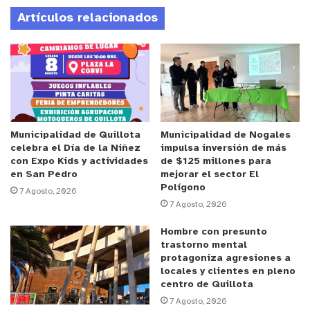
personal de seguridad pública municipal, la
Artículos relacionados
situación fue controlada en el lugar, reforzando la
labor preventiva y de apoyo a las policías que se
desarrolla de manera permanente en distintos
sectores de la comuna.
El sujeto fue detenido por los delitos de robo con
violencia, amenazas de muerte y porte de arma
Municipalidad de Quillota
Municipalidad de Nogales
celebra el Día de la Niñez
impulsa inversión de más
cortante, no sin antes protagonizar una
con Expo Kids y actividades
de $125 millones para
persecución que duró varias cuadras, teniendo que
en San Pedro
mejorar el sector El
Polígono
ser reducido y esposado para que no siguiera
7 Agosto, 2026
7 Agosto, 2026
causando lesiones con el arma que fue sacada de
circulación. Posteriormente, fue puesto a
Hombre con presunto
disposición de Carabineros quienes continuaron
trastorno mental
protagoniza agresiones a
con el procedimiento correspondiente y su
locales y clientes en pleno
presentación ante la justicia.
centro de Quillota
7 Agosto, 2026