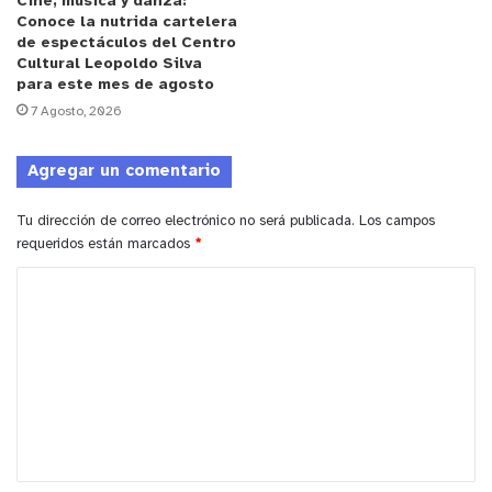
Cine, música y danza:
latinoamericana, invitando además a la comunidad
Conoce la nutrida cartelera
a difundir la iniciativa para que más jóvenes
de espectáculos del Centro
Cultural Leopoldo Silva
puedan beneficiarse de esta entrega gratuita de
para este mes de agosto
libros.
7 Agosto, 2026
y tú, ¿qué opinas?
Agregar un comentario
Tu dirección de correo electrónico no será publicada.
Los campos
requeridos están marcados
*
Cultura
FCE
Gratis
Libros
C
o
m
e
n
t
a