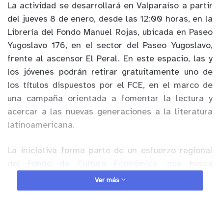
La actividad se desarrollará en Valparaíso a partir
del jueves 8 de enero, desde las 12:00 horas, en la
Librería del Fondo Manuel Rojas, ubicada en Paseo
Yugoslavo 176, en el sector del Paseo Yugoslavo,
frente al ascensor El Peral. En este espacio, las y
los jóvenes podrán retirar gratuitamente uno de
los títulos dispuestos por el FCE, en el marco de
una campaña orientada a fomentar la lectura y
acercar a las nuevas generaciones a la literatura
latinoamericana.
La iniciativa forma parte de un esfuerzo regional
del Fondo de Cultura Económica, que busca
promover el acceso al libro y la difusión de autores
Ver más
fundamentales del continente, fortaleciendo el
vínculo de las juventudes con su historia, sus
orígenes y su identidad cultural.