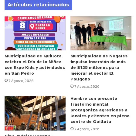
Artículos relacionados
Anuncio Patrocinado
En Valparaíso, se pondrán a disposición ocho
títulos de reconocidos escritores, entre ellos
Space Invaders
de Nona Fernández;
Geografías
de
Mario Benedetti;
Los anarquistas expropiadores
de
Osvaldo Bayer;
Cómo tirar contra la muerte
de Juan
Municipalidad de Quillota
Municipalidad de Nogales
celebra el Día de la Niñez
impulsa inversión de más
Gelman;
Música concreta
de Amparo Dávila;
con Expo Kids y actividades
de $125 millones para
Operación Carlota. Cuba en Angola
de Gabriel
en San Pedro
mejorar el sector El
Polígono
García Márquez;
El infierno tan temido y otros
7 Agosto, 2026
7 Agosto, 2026
cuentos
de Juan Carlos Onetti; y
La maravillosa vida
breve de Ernesto Guevara
de Eduardo Galeano.
Hombre con presunto
trastorno mental
protagoniza agresiones a
Desde la organización se destacó que esta acción
locales y clientes en pleno
busca incentivar la lectura juvenil y ampliar el
centro de Quillota
acceso a obras clave de la literatura
7 Agosto, 2026