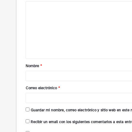
C
o
m
e
n
t
a
Nombre
*
r
i
o
Correo electrónico
*
*
Guardar mi nombre, correo electrónico y sitio web en este
Recibir un email con los siguientes comentarios a esta entr