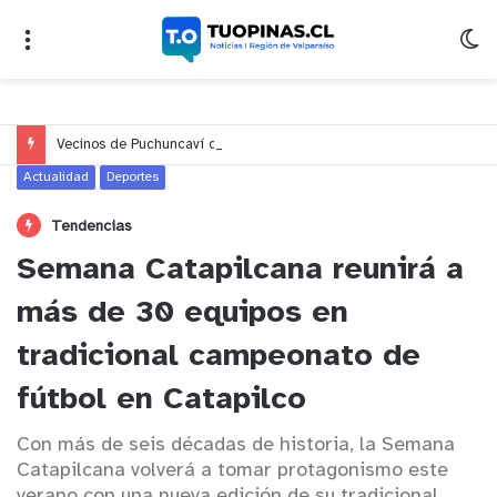
Vecinos de Puchuncaví denuncian presunto traslado de aguas servidas hacia Concón desde planta cuestionada por Contraloría
Actualidad
Deportes
Tendencias
Semana Catapilcana reunirá a
más de 30 equipos en
tradicional campeonato de
fútbol en Catapilco
Con más de seis décadas de historia, la Semana
Catapilcana volverá a tomar protagonismo este
verano con una nueva edición de su tradicional