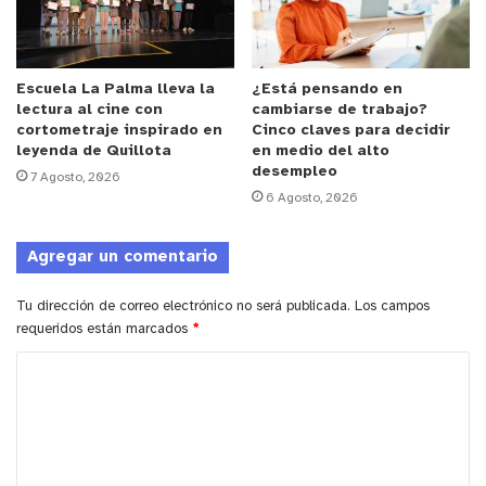
Corporación de Deportes de la Municipalidad de
Zapallar, lo que ha permitido fortalecer su
desarrollo y proyección, manteniendo estándares
Escuela La Palma lleva la
¿Está pensando en
adecuados tanto en lo deportivo como en lo
lectura al cine con
cambiarse de trabajo?
cortometraje inspirado en
Cinco claves para decidir
organizativo.
leyenda de Quillota
en medio del alto
desempleo
7 Agosto, 2026
Desde la organización informaron que las bases e
6 Agosto, 2026
inscripciones —especialmente para la categoría
Primera División— pueden solicitarse a través de
Agregar un comentario
los números de contacto indicados en el afiche
oficial del torneo, instancia en la que también se
Tu dirección de correo electrónico no será publicada.
Los campos
requeridos están marcados
*
entrega información detallada sobre fechas,
horarios y reglamento.
C
o
La Semana Catapilcana se proyecta nuevamente
m
como un espacio de encuentro deportivo, identidad
e
local y recreación, reafirmando su lugar como una