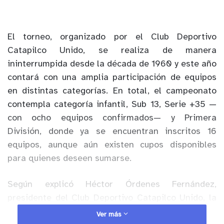
El torneo, organizado por el Club Deportivo
Catapilco Unido, se realiza de manera
ininterrumpida desde la década de 1960 y este año
contará con una amplia participación de equipos
en distintas categorías. En total, el campeonato
contempla categoría infantil, Sub 13, Serie +35 —
con ocho equipos confirmados— y Primera
División, donde ya se encuentran inscritos 16
equipos, aunque aún existen cupos disponibles
para quienes deseen sumarse.
Según explicó Héctor Órdenes Fernández,
presidente del Club Deportivo Catapilco Unido, la
competencia mantiene un fuerte carácter familiar
Ver más