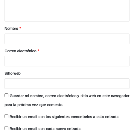
n
de las tradiciones más antiguas y valoradas de
t
Catapilco.
a
Nombre
*
y tú, ¿qué opinas?
r
i
o
Correo electrónico
*
*
Sitio web
Guardar mi nombre, correo electrónico y sitio web en este navegador
para la próxima vez que comente.
Recibir un email con los siguientes comentarios a esta entrada.
Recibir un email con cada nueva entrada.