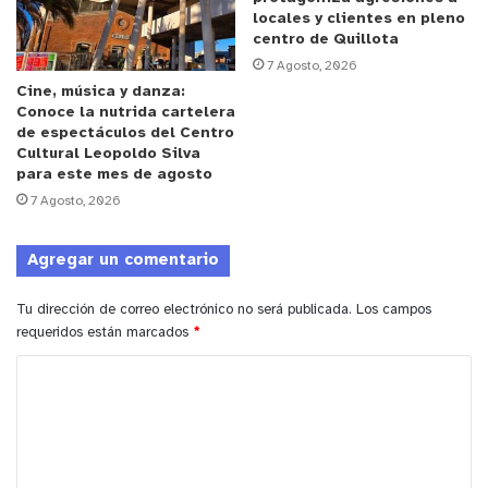
de circulación
para realizar trabajos de reparación
locales y clientes en pleno
y limpieza, situación que
disminuye la capacidad
centro de Quillota
de transporte
del servicio Limache–Puerto
7 Agosto, 2026
Cine, música y danza:
mientras se desarrollan las faenas
Conoce la nutrida cartelera
correspondientes.
de espectáculos del Centro
Cultural Leopoldo Silva
para este mes de agosto
y tú, ¿qué opinas?
7 Agosto, 2026
Agregar un comentario
Tu dirección de correo electrónico no será publicada.
Los campos
requeridos están marcados
*
C
o
m
e