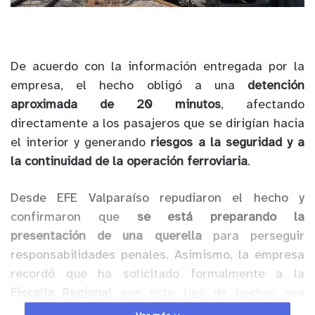
De acuerdo con la información entregada por la
empresa, el hecho obligó a una
detención
aproximada de 20 minutos
, afectando
directamente a los pasajeros que se dirigían hacia
el interior y generando
riesgos a la seguridad y a
la continuidad de la operación ferroviaria
.
Desde EFE Valparaíso repudiaron el hecho y
confirmaron que
se está preparando la
presentación de una querella
para perseguir
responsabilidades penales. Asimismo, la empresa
recordó que ha solicitado formalmente a la
Fiscalía Regional
que este tipo de hechos sea
investigado bajo la figura de
asociación ilícita
,