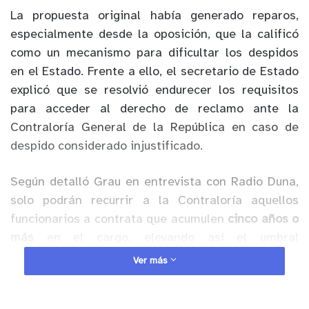
La propuesta original había generado reparos,
especialmente desde la oposición, que la calificó
como un mecanismo para dificultar los despidos
en el Estado. Frente a ello, el secretario de Estado
explicó que se resolvió endurecer los requisitos
para acceder al derecho de reclamo ante la
Contraloría General de la República en caso de
despido considerado injustificado.
Según detalló Grau en entrevista con Radio Duna,
solo podrán recurrir a la Contraloría aquellos
funcionarios a contrata que acumulen
cinco años o
más
en el cargo, elevando así el umbral
inicialmente fijado en dos años. Con este cambio,
Ver más
aclaró, el beneficio no se aplicará a personas que
hayan ingresado recientemente, incluso si lo