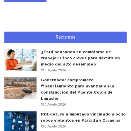
años, considerando que una parte importante de
los funcionarios contratados en los últimos años
se desempeña en áreas como salud y educación.
Con el nuevo umbral de cinco años, el Gobierno
Recientes
espera destrabar la discusión legislativa, aunque
el futuro del proyecto sigue siendo incierto ante la
¿Está pensando en cambiarse de
falta de consenso en el Congreso.
trabajo? Cinco claves para decidir en
y tú, ¿qué opinas?
medio del alto desempleo
6 Agosto, 2026
Gobernador compromete
financiamiento para avanzar en la
construcción del Puente Colón de
Limache
6 Agosto, 2026
PDI detuvo a imputado vinculado a ocho
robos violentos en Placilla y Curauma
6 Agosto, 2026