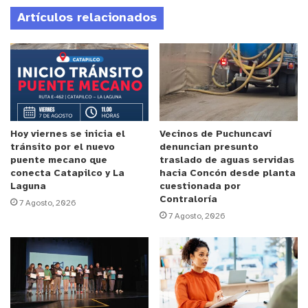
población Nuevo Amanecer, una demanda
Artículos relacionados
reiterada por la comunidad y considerada una
necesidad prioritaria para facilitar la conectividad
y el desplazamiento seguro de sus habitantes.
Desde la Municipalidad de Nogales señalaron que
se continuará gestionando y articulando esfuerzos
con otras instituciones, con el objetivo de avanzar
Hoy viernes se inicia el
Vecinos de Puchuncaví
tránsito por el nuevo
denuncian presunto
en soluciones concretas que impacten
puente mecano que
traslado de aguas servidas
positivamente en la calidad de vida de las vecinas
conecta Catapilco y La
hacia Concón desde planta
Laguna
cuestionada por
y vecinos de Nogales y El Melón.
Contraloría
7 Agosto, 2026
7 Agosto, 2026
y tú, ¿qué opinas?