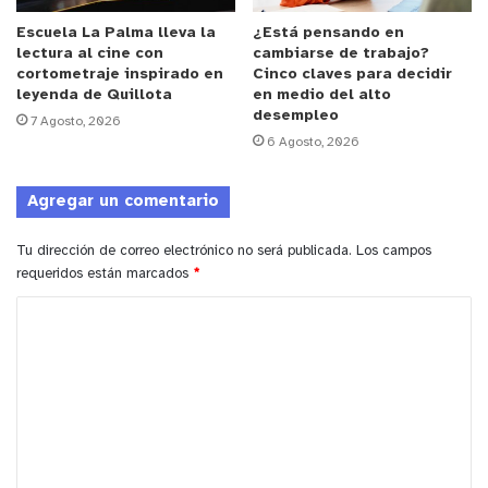
Escuela La Palma lleva la
¿Está pensando en
lectura al cine con
cambiarse de trabajo?
cortometraje inspirado en
Cinco claves para decidir
leyenda de Quillota
en medio del alto
desempleo
7 Agosto, 2026
6 Agosto, 2026
Agregar un comentario
Tu dirección de correo electrónico no será publicada.
Los campos
requeridos están marcados
*
C
o
m
e
n
t