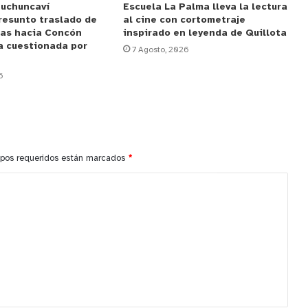
Puchuncaví
Escuela La Palma lleva la lectura
resunto traslado de
al cine con cortometraje
das hacia Concón
inspirado en leyenda de Quillota
a cuestionada por
7 Agosto, 2026
6
pos requeridos están marcados
*