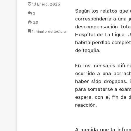
13 Enero, 2026
Según los relatos que 
0
correspondería a una jo
28
descompensación tota
1 minuto de lectura
Hospital de La Ligua. 
habría perdido comple
de tequila.
En los mensajes difun
ocurrido a una borrach
haber sido drogadas. 
para someterse a exáme
espera, con el fin de
reacción.
A medida que la inform