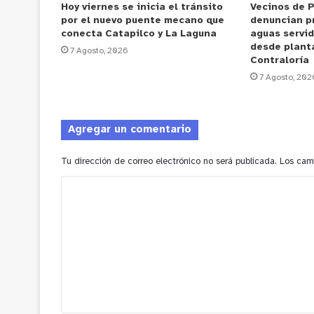
Hoy viernes se inicia el tránsito
Vecinos de 
por el nuevo puente mecano que
denuncian p
conecta Catapilco y La Laguna
aguas servi
desde plant
7 Agosto, 2026
Contraloría
7 Agosto, 202
Agregar un comentario
Tu dirección de correo electrónico no será publicada.
Los cam
C
o
m
e
n
t
a