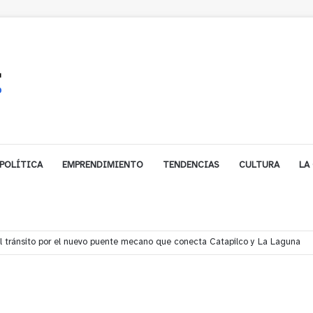
POLÍTICA
EMPRENDIMIENTO
TENDENCIAS
CULTURA
LA
í denuncian presunto traslado de aguas servidas hacia Concón desde planta 