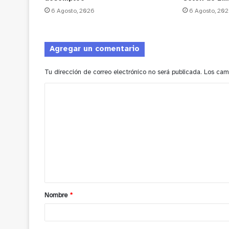
6 Agosto, 2026
6 Agosto, 20
Agregar un comentario
Tu dirección de correo electrónico no será publicada.
Los cam
C
o
m
e
n
t
a
Nombre
*
r
i
o