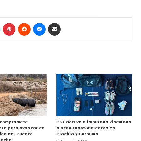
 compromete
PDI detuvo a imputado vinculado
nto para avanzar en
a ocho robos violentos en
ión del Puente
Placilla y Curauma
mache