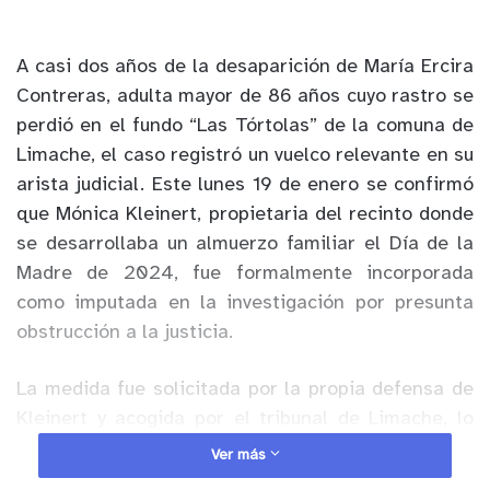
A casi dos años de la desaparición de María Ercira
Contreras, adulta mayor de 86 años cuyo rastro se
perdió en el fundo “Las Tórtolas” de la comuna de
Limache, el caso registró un vuelco relevante en su
arista judicial. Este lunes 19 de enero se confirmó
que Mónica Kleinert, propietaria del recinto donde
se desarrollaba un almuerzo familiar el Día de la
Madre de 2024, fue formalmente incorporada
como imputada en la investigación por presunta
obstrucción a la justicia.
La medida fue solicitada por la propia defensa de
Kleinert y acogida por el tribunal de Limache, lo
que permitirá a sus abogados acceder de manera
Ver más
íntegra a los antecedentes que forman parte de la