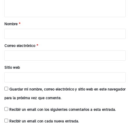
t
En paralelo, se espera que en los próximos días se
a
retomen las labores de búsqueda en terreno, con
Nombre
*
la participación de equipos especializados, entre
r
ellos el grupo de rescate “Topos”. Esta nueva
i
etapa apunta a revisar sectores del fundo que
o
Correo electrónico
*
podrían no haber sido inspeccionados en
*
profundidad durante las primeras diligencias,
mientras la arista por presunta obstrucción a la
Sitio web
justicia continúa abierta y en desarrollo.
y tú, ¿qué opinas?
Guardar mi nombre, correo electrónico y sitio web en este navegador
para la próxima vez que comente.
Recibir un email con los siguientes comentarios a esta entrada.
Recibir un email con cada nueva entrada.