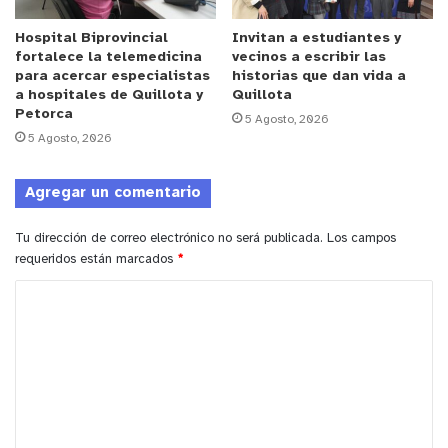
Hospital Biprovincial
Invitan a estudiantes y
fortalece la telemedicina
vecinos a escribir las
para acercar especialistas
historias que dan vida a
y tú, ¿qué opinas?
a hospitales de Quillota y
Quillota
Petorca
5 Agosto, 2026
5 Agosto, 2026
Agregar un comentario
Tu dirección de correo electrónico no será publicada.
Los campos
requeridos están marcados
*
C
o
m
e
n
t