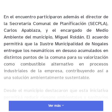
En el encuentro participaron además el director de
la Secretaría Comunal de Planificación (SECPLA),
Carlos Apablaza, y el encargado de Medio
Ambiente del municipio, Miguel Roldán. El acuerdo
permitirá que la Ilustre Municipalidad de Nogales
entregue los neumáticos en desuso acumulados en
distintos puntos de la comuna para su valorización
como combustible alternativo en procesos
industriales de la empresa, contribuyendo así a
una solución ambientalmente sustentable.
Desde el municipio destacaron que esta iniciativa
permitirá reducir riesgos ambientales y sanitarios
asociados a la acumulación de neumáticos, como
Ver más
focos de contaminación y potenciales incendios, al